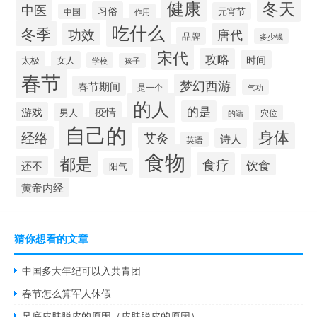
健康
冬天
中医
习俗
元宵节
中国
作用
吃什么
冬季
功效
唐代
品牌
多少钱
宋代
攻略
时间
太极
女人
学校
孩子
春节
梦幻西游
春节期间
是一个
气功
的人
的是
疫情
游戏
男人
穴位
的话
自己的
身体
经络
艾灸
诗人
英语
食物
都是
食疗
饮食
还不
阳气
黄帝内经
猜你想看的文章
中国多大年纪可以入共青团
春节怎么算军人休假
足底皮肤脱皮的原因（皮肤脱皮的原因）