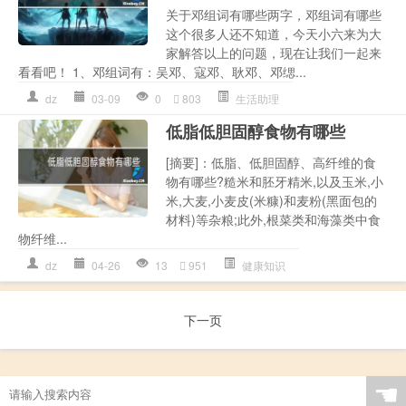
关于邓组词有哪些两字，邓组词有哪些
这个很多人还不知道，今天小六来为大
家解答以上的问题，现在让我们一起来
看看吧！ 1、邓组词有：吴邓、寇邓、耿邓、邓缌...
dz
03-09
0
803
生活助理
低脂低胆固醇食物有哪些
[摘要]：低脂、低胆固醇、高纤维的食
物有哪些?糙米和胚牙精米,以及玉米,小
米,大麦,小麦皮(米糠)和麦粉(黑面包的
材料)等杂粮;此外,根菜类和海藻类中食
物纤维...
dz
04-26
13
951
健康知识
下一页
☚