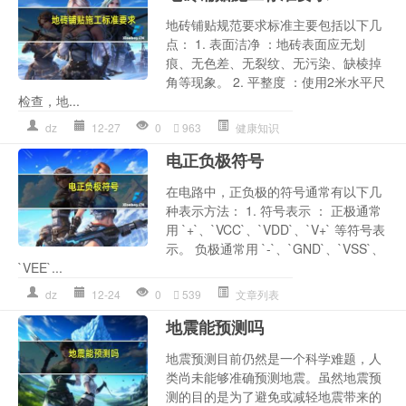
地砖铺贴规范要求标准主要包括以下几
点： 1. 表面洁净 ：地砖表面应无划
痕、无色差、无裂纹、无污染、缺棱掉
角等现象。 2. 平整度 ：使用2米水平尺
检查，地...
dz
12-27
0
963
健康知识
电正负极符号
在电路中，正负极的符号通常有以下几
种表示方法： 1. 符号表示 ： 正极通常
用 `+`、`VCC`、`VDD`、`V+` 等符号表
示。 负极通常用 `-`、`GND`、`VSS`、
`VEE`...
dz
12-24
0
539
文章列表
地震能预测吗
地震预测目前仍然是一个科学难题，人
类尚未能够准确预测地震。虽然地震预
测的目的是为了避免或减轻地震带来的