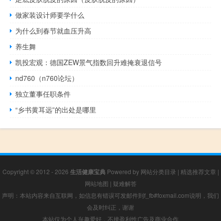
做家装设计师要学什么
为什么到春节就血压升高
养生舞
凯投宏观：德国ZEW景气指数回升难掩衰退信号
nd760（n760论坛）
独立董事任职条件
“乡书黄耳远”的出处是哪里
Copyright © 2012 - 2026
生活健康宝典
Powered by
网站分类目录
|
精选推荐文章
|
网站地图
|
疑难解答
声明：本站内容来自互联网，如信息有错误可发邮件到f_fb#foxmail.com说明，我们
会及时纠正，谢谢
本站仅为个人兴趣爱好，不接盈利性广告及商业合作