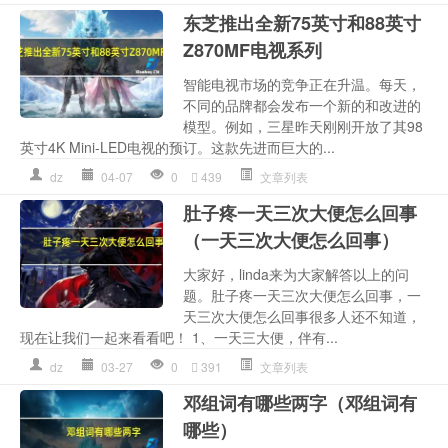
东芝推出全新75英寸和88英寸
Z870MF电视系列
智能电视市场的竞争正在升温。每天，
不同的品牌都会发布一个新的和改进的
模型。例如，三星昨天刚刚开放了其98
英寸4K Mini-LED电视的预订。这款先进而巨大的...
dz
04-07
0
439
文章列表
肚子疼一天三次大便怎么回事
（一天三次大便怎么回事）
大家好，linda来为大家解答以上的问
题。肚子疼一天三次大便怎么回事，一
天三次大便怎么回事很多人还不知道，
现在让我们一起来看看吧！ 1、一天三大便，伴有...
dz
03-27
0
391
文章列表
邓组词有哪些两字（邓组词有
哪些）