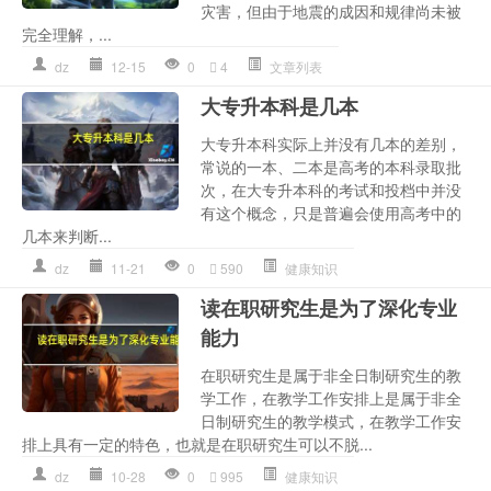
灾害，但由于地震的成因和规律尚未被
完全理解，...
dz
12-15
0
4
文章列表
大专升本科是几本
大专升本科实际上并没有几本的差别，
常说的一本、二本是高考的本科录取批
次，在大专升本科的考试和投档中并没
有这个概念，只是普遍会使用高考中的
几本来判断...
dz
11-21
0
590
健康知识
读在职研究生是为了深化专业
能力
在职研究生是属于非全日制研究生的教
学工作，在教学工作安排上是属于非全
日制研究生的教学模式，在教学工作安
排上具有一定的特色，也就是在职研究生可以不脱...
dz
10-28
0
995
健康知识