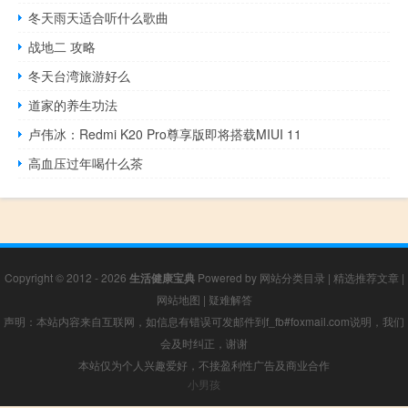
冬天雨天适合听什么歌曲
战地二 攻略
冬天台湾旅游好么
道家的养生功法
卢伟冰：Redmi K20 Pro尊享版即将搭载MIUI 11
高血压过年喝什么茶
Copyright © 2012 - 2026
生活健康宝典
Powered by
网站分类目录
|
精选推荐文章
|
网站地图
|
疑难解答
声明：本站内容来自互联网，如信息有错误可发邮件到f_fb#foxmail.com说明，我们
会及时纠正，谢谢
本站仅为个人兴趣爱好，不接盈利性广告及商业合作
小男孩