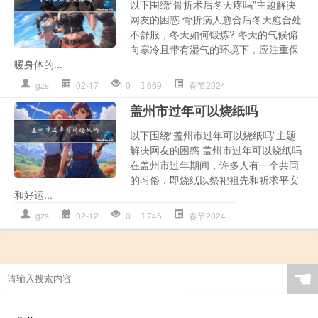
以下围绕“骨折术后冬天疼吗”主题解决
网友的困惑 骨折病人愈合后冬天愈合处
不舒服，冬天如何锻炼? 冬天的气候偏
向寒冷且带有湿气的环境下，应注重保
暖身体的...
gzs
02-17
0
669
春节2024
盖州市过年可以烧纸吗
以下围绕“盖州市过年可以烧纸吗”主题
解决网友的困惑 盖州市过年可以烧纸吗
在盖州市过年期间，许多人有一个共同
的习俗，即烧纸以祭祀祖先和祈求平安
和好运...
gzs
02-12
0
746
春节2024
☚