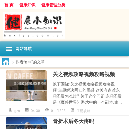
首 页
健康知识
健康管理分类
网站导航
>
作者“gzs”的文章
关之视频攻略视频攻略视频
以下围绕“关之视频攻略视频攻略视
频”主题解决网友的困惑 这关有点难永
霜圣殿怎么过? 关于这个问题,永霜圣殿
是《魔兽世界》游戏中的一个副本,难...
gzs
04-30
0
808
手游攻略
骨折术后冬天疼吗