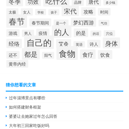
吃什么
冬季
功效
唐代
品牌
多少钱
宋代
攻略
时间
太极
女人
学校
孩子
春节
梦幻西游
春节期间
是一个
气功
的人
的是
疫情
游戏
男人
穴位
的话
自己的
身体
经络
艾灸
诗人
英语
食物
都是
食疗
饮食
还不
阳气
黄帝内经
猜你想看的文章
过年淄博景点有哪些
如何搭建财务框架
婆婆让去她家过年怎么回答
大年初三回家吃饭好吗