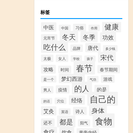
标签
健康
中医
习俗
中国
作用
冬天
冬季
功效
元宵节
吃什么
唐代
品牌
多少钱
宋代
太极
女人
学校
孩子
春节
攻略
春节期间
时间
梦幻西游
游戏
是一个
气功
的人
的是
疫情
男人
自己的
经络
穴位
的话
身体
艾灸
诗人
英语
食物
都是
还不
阳气
食疗
饮食
黄帝内经