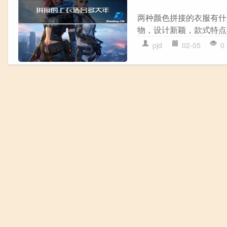
两种颜色拼接的衣服有什
物，设计新颖，款式特点
pjd
02-05
0