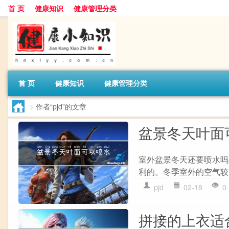
首 页
健康知识
健康管理分类
首 页
健康知识
健康管理分类
>
作者“pjd”的文章
盆景冬天叶面
室外盆景冬天还要喷水吗
利的。冬季室外的空气较
pjd
02-18
0
拼接的上衣适