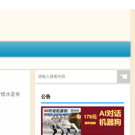
☚
行喷水是有
公告