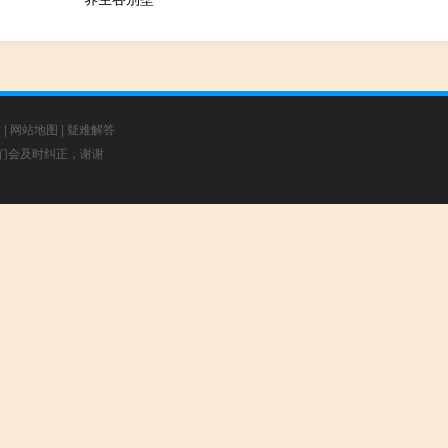
章
|
网站地图
|
疑难解答
，我们会及时纠正，谢谢