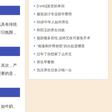
[i:vniη]发音的单词
服装设计专业留学费用
50岁中年人如何养生
既具有传统
和田玉的养生功效
节日氛围，
脂肪瘤多良性,这样艾灸可避免手术
“相逢剩作尊前恨”的出处是哪里
过年了你想家了么作文
养生早餐粥
。其次，产
负压养生仪多少钱一台
重要的是，
，如牛奶、