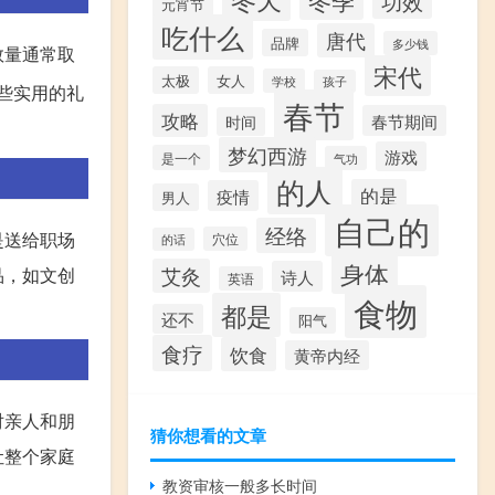
冬季
功效
元宵节
吃什么
唐代
品牌
多少钱
数量通常取
宋代
太极
女人
学校
孩子
些实用的礼
春节
攻略
春节期间
时间
梦幻西游
游戏
是一个
气功
的人
的是
疫情
男人
自己的
经络
是送给职场
穴位
的话
身体
品，如文创
艾灸
诗人
英语
食物
都是
还不
阳气
食疗
饮食
黄帝内经
对亲人和朋
猜你想看的文章
让整个家庭
教资审核一般多长时间