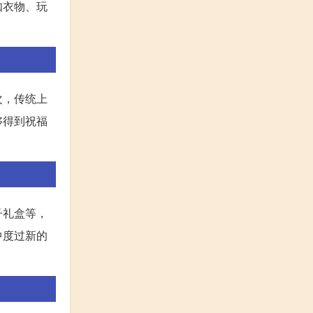
如衣物、玩
次，传统上
够得到祝福
子礼盒等，
中度过新的