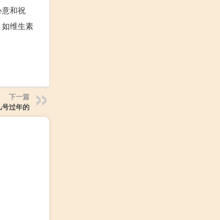
心意和祝
，如维生素
下一篇
7几号过年的