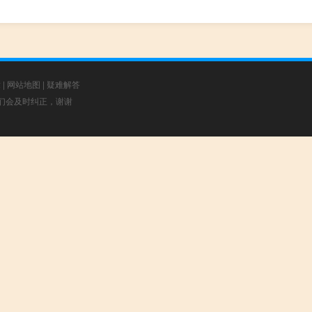
章
|
网站地图
|
疑难解答
，我们会及时纠正，谢谢