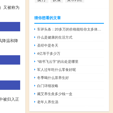
l）又被称为
猜你想看的文章
车评头条：20多万的价格能给你太多体验 试君越Avenir
什么是健康的生活方式
风降温和降
圣经中是冬天
4亿等于多少万
“锦书飞云字”的出处是哪里
军人过年吃什么零食好呢
冬季喝什么茶养生好
白门详细攻略
藏艾养生灸多少钱一盒
书中被归入正
老年人养生汤