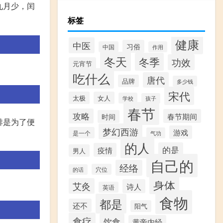
九月少，闰
标签
健康
中医
习俗
中国
作用
冬天
冬季
功效
元宵节
吃什么
唐代
品牌
多少钱
宋代
太极
女人
学校
孩子
春节
攻略
春节期间
时间
排是为了便
梦幻西游
游戏
是一个
气功
的人
的是
疫情
男人
自己的
经络
穴位
的话
身体
艾灸
诗人
英语
食物
都是
还不
阳气
食疗
饮食
黄帝内经