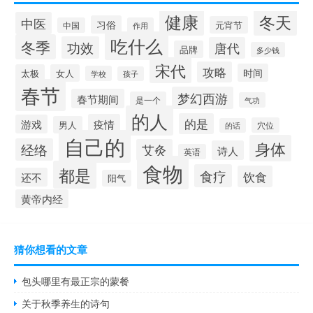
健康
冬天
中医
习俗
元宵节
中国
作用
吃什么
冬季
功效
唐代
品牌
多少钱
宋代
攻略
时间
太极
女人
学校
孩子
春节
梦幻西游
春节期间
是一个
气功
的人
的是
疫情
游戏
男人
穴位
的话
自己的
身体
经络
艾灸
诗人
英语
食物
都是
食疗
饮食
还不
阳气
黄帝内经
猜你想看的文章
包头哪里有最正宗的蒙餐
关于秋季养生的诗句