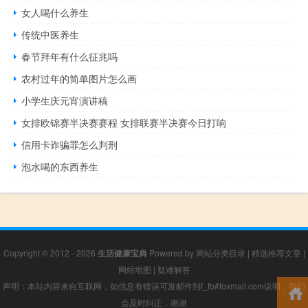
女人喝什么养生
传统中医养生
春节拜年有什么征兆吗
农村过年的简单图片怎么画
小学生庆元宵演讲稿
女排欧锦赛半决赛赛程 女排联赛半决赛今日打响
信用卡诈骗罪怎么判刑
泡水喝的东西养生
Copyright © 2012 - 2026
生活健康宝典
Powered by
网站分类目录
|
精选推荐文章
|
网站地图
|
疑难解答
声明：本站内容来自互联网，如信息有错误可发邮件到f_fb#foxmail.com说明，我们
会及时纠正，谢谢