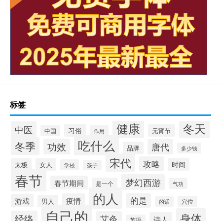
标签
健康
冬天
中医
习俗
元宵节
中国
作用
吃什么
冬季
功效
唐代
品牌
多少钱
宋代
攻略
时间
太极
女人
学校
孩子
春节
梦幻西游
春节期间
是一个
气功
的人
的是
疫情
游戏
男人
穴位
的话
自己的
身体
经络
艾灸
诗人
英语