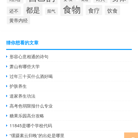
食物
都是
食疗
饮食
还不
阳气
黄帝内经
猜你想看的文章
形容心意相通的诗句
萧山有哪些大学
过年三十买什么酒好喝
护肤养生
道家养生功法
高考色弱限报什么专业
糖果乐园高分攻略
11845是哪个学校代码
“缓蹑素云归晚”的出处是哪里