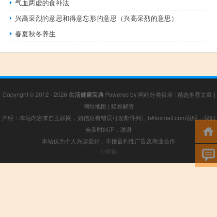
气血两虚的食补法
兴高采烈的意思和得意忘形的意思（兴高采烈的意思）
春夏秋冬养生
Copyright © 2012 - 2026
生活健康宝典
Powered by
网站分类目录
|
精选推荐文章
|
网站地图
|
疑难解答
声明：本站内容来自互联网，如信息有错误可发邮件到f_fb#foxmail.com说明，我们
会及时纠正，谢谢
本站仅为个人兴趣爱好，不接盈利性广告及商业合作
小男孩