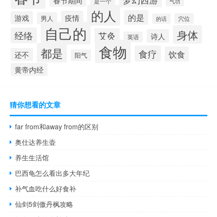
春节期间
是一个
气功
的人
的是
疫情
游戏
男人
穴位
的话
自己的
身体
经络
艾灸
诗人
英语
食物
都是
食疗
饮食
还不
阳气
黄帝内经
猜你想看的文章
far from和away from的区别
奥仕达养生壶
养生生活馆
巴西龟怎么看出多大年纪
补气血吃什么好食补
仙剑5剑傲丹枫攻略