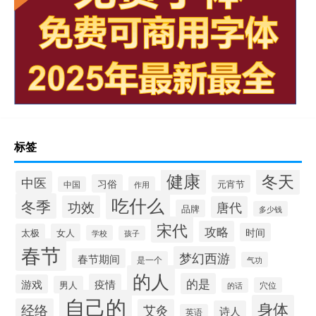
标签
健康
冬天
中医
习俗
元宵节
中国
作用
吃什么
冬季
功效
唐代
品牌
多少钱
宋代
攻略
时间
太极
女人
学校
孩子
春节
梦幻西游
春节期间
是一个
气功
的人
的是
疫情
游戏
男人
穴位
的话
自己的
身体
经络
艾灸
诗人
英语