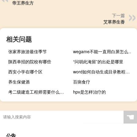
帝王养生方
下一篇
艾草养生香
相关问题
张家界旅游最佳季节
wegame不能一直用白屏怎么办？
陕西单招的院校有哪些
“问胡此淹留”的出处是哪里
西安小学在哪个区
word如何自动生成目录教程（word如何自动生成目录）
养生保健酒
百病食疗
考二级建造工程师需要什么要求
hpv是怎样治疗的
☚
公告