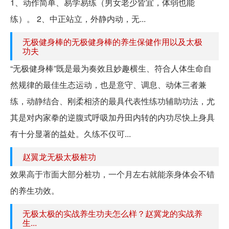
1、动作简单、易学易练（男女老少皆宜，体弱也能
练）。 2、中正站立，外静内动，无...
无极健身棒的无极健身棒的养生保健作用以及太极
功夫
“无极健身棒”既是最为奏效且妙趣横生、符合人体生命自
然规律的最佳生态运动，也是意守、调息、动体三者兼
练，动静结合、刚柔相济的最具代表性练功辅助功法，尤
其是对内家拳的逆腹式呼吸加丹田内转的内功尽快上身具
有十分显著的益处。久练不仅可...
赵翼龙无极太极桩功
效果高于市面大部分桩功，一个月左右就能亲身体会不错
的养生功效。
无极太极的实战养生功夫怎么样？赵冀龙的实战养
生...