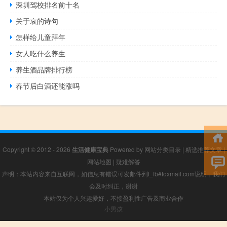
深圳驾校排名前十名
关于哀的诗句
怎样给儿童拜年
女人吃什么养生
养生酒品牌排行榜
春节后白酒还能涨吗
Copyright © 2012 - 2026
生活健康宝典
Powered by
网站分类目录
|
精选推荐文章
|
网站地图
|
疑难解答
声明：本站内容来自互联网，如信息有错误可发邮件到f_fb#foxmail.com说明，我们
会及时纠正，谢谢
本站仅为个人兴趣爱好，不接盈利性广告及商业合作
小男孩