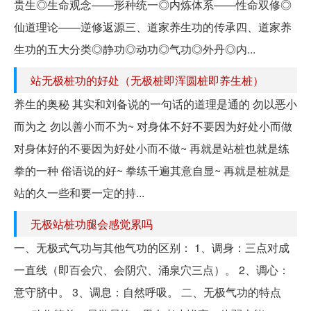
贵生◎生命观念——形种统一◎内炼体系——性命双修◎
仙道理论——逆修返源三、道家养生功的传承四、道家养
生功的五大分类◎静功◎动功◎气功◎外丹◎内...
站无极桩功的好处（无极桩即浑圆桩即养生桩）
养生的奥秘 其实和刘备说的一句话的道理是通的 勿以恶小
而为之 勿以善小而不为~ 对身体不好不要因为好处小而做
对身体好的不要因为好处小而不做~ 再就是站桩也就是练
拳的一种 俗语说的好~ 拳练千遍其意自显~ 再就是桩就是
站的久一些和要一定的持...
无极站桩功腿会感觉累吗
一、无极式气功与其他气功的区别： 1、调身：三点对成
一直线（即百会穴、会阴穴、涌泉穴三点）。 2、调心：
意守脐中。 3、调息：自然呼吸。 二、无极气功的特点