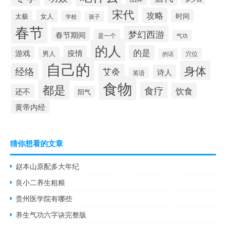
宋代
攻略
时间
太极
女人
学校
孩子
春节
梦幻西游
春节期间
是一个
气功
的人
的是
疫情
游戏
男人
穴位
的话
自己的
身体
经络
艾灸
诗人
英语
食物
都是
食疗
饮食
还不
阳气
黄帝内经
猜你想看的文章
赵本山原配多大年纪
良小二养生粗粮
贵州医学院有哪些
养生气功六字诀完整版