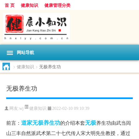
首 页
健康知识
健康管理分类
网站导航
>
健康知识
>
无极养生功
无极养生功
健康知识
网友:
wj
2022-02-10 09:10:39
道家
无极养生功
无极
前言：
的介绍本套
养生功由武当闾
山三丰自然派武术第二十七代传人宋大明先生教授，通过