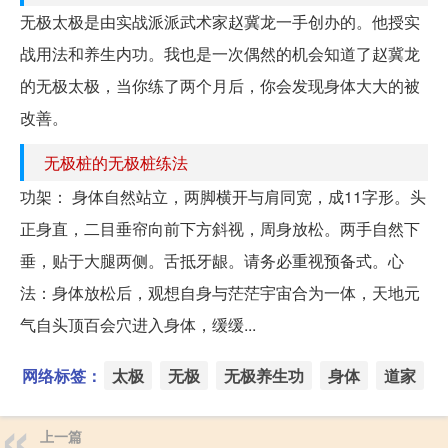
无极太极是由实战派派武术家赵冀龙一手创办的。他授实
战用法和养生内功。我也是一次偶然的机会知道了赵冀龙
的无极太极，当你练了两个月后，你会发现身体大大的被
改善。
无极桩的无极桩练法
功架： 身体自然站立，两脚横开与肩同宽，成11字形。头
正身直，二目垂帘向前下方斜视，周身放松。两手自然下
垂，贴于大腿两侧。舌抵牙龈。请务必重视预备式。心
法：身体放松后，观想自身与茫茫宇宙合为一体，天地元
气自头顶百会穴进入身体，缓缓...
网络标签：
太极
无极
无极养生功
身体
道家
上一篇