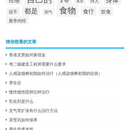
经络
艾灸
诗人
英语
食物
都是
食疗
饮食
还不
阳气
黄帝内经
猜你想看的文章
香港支票如何换现金
考二级建造工程师需要什么要求
人感染猫癣初期如何治疗（人感染猫癣初期的症状）
养生仪
慢性慢性阻肺怎样治疗
乳化剂是什么
支气管扩张有什么治疗方法
灵璧石如何保养
养生壶煮米饭