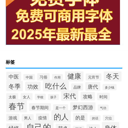
标签
健康
冬天
中医
习俗
元宵节
中国
作用
吃什么
冬季
功效
唐代
品牌
多少钱
宋代
攻略
时间
太极
女人
学校
孩子
春节
梦幻西游
春节期间
是一个
气功
的人
的是
疫情
游戏
男人
穴位
的话
自己的
身体