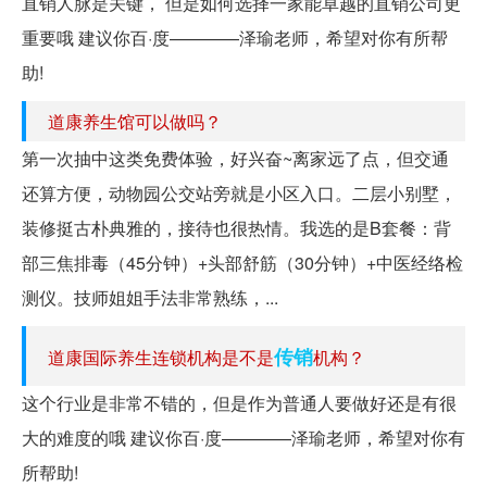
直销人脉是关键， 但是如何选择一家能卓越的直销公司更
重要哦 建议你百·度————泽瑜老师，希望对你有所帮
助!
道康养生馆可以做吗？
第一次抽中这类免费体验，好兴奋~离家远了点，但交通
还算方便，动物园公交站旁就是小区入口。二层小别墅，
装修挺古朴典雅的，接待也很热情。我选的是B套餐：背
部三焦排毒（45分钟）+头部舒筋（30分钟）+中医经络检
测仪。技师姐姐手法非常熟练，...
传销
道康国际养生连锁机构是不是
机构？
这个行业是非常不错的，但是作为普通人要做好还是有很
大的难度的哦 建议你百·度————泽瑜老师，希望对你有
所帮助!