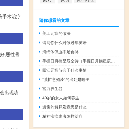
该手术治疗
猜你想看的文章
美工元宵的做法
请问你什么时候过年英语
海绵体供血不足食补
好,恶性骨
手握日月摘星辰全诗（手握日月摘星辰全文）
阳江元宵节会干什么事情
“荒忙意如漆”的出处是哪里
富力养生谷
能会出现咳
40岁的女人如何养生
遺胔的解释及意思是什么
精神疾病患者怎样治疗