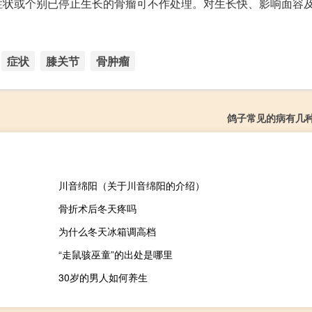
症状或个别已停止生长的骨瘤可不作处理。对生长快、影响面容
症状
膝关节
骨肿瘤
鸽子常见的病有几
川音绵阳（关于川音绵阳的介绍）
骨折术后冬天疼吗
为什么冬天冰箱调高档
“走鼠骇巫童”的出处是哪里
30岁的男人如何养生