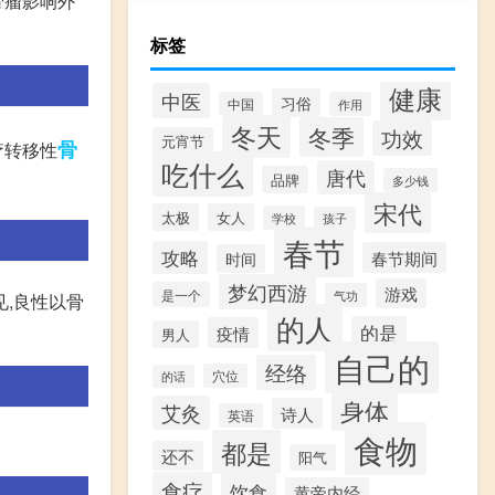
骨瘤影响外
标签
健康
中医
习俗
中国
作用
冬天
冬季
功效
元宵节
骨
疗转移性
吃什么
唐代
品牌
多少钱
宋代
太极
女人
学校
孩子
春节
攻略
春节期间
时间
梦幻西游
游戏
是一个
气功
,良性以骨
的人
的是
疫情
男人
自己的
经络
穴位
的话
身体
艾灸
诗人
英语
食物
都是
还不
阳气
食疗
饮食
黄帝内经