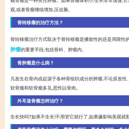
额骨瘤是一种良性肿瘤。如果骨瘤体积小,生长非常缓慢,它
观,或者骨瘤继续增加,压迫脑。
骨转移瘤的治疗方法？
骨转移瘤治疗方式取决于骨转移瘤是播散性的还是局限性
肿瘤
的重要手段,包括骨科、肿瘤内。
骨肿瘤是什么病？
凡发生在骨内或起源于各种骨组织成分的肿瘤,不论原发性
软骨瘤和软骨瘤多见,恶性以骨肉。
外耳道骨瘤怎样治疗？
生长快吗?如果不生长!不用管它就行了,如果嫌影响美观就