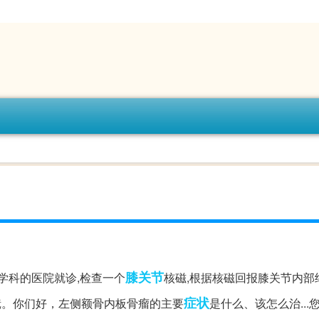
膝关节
学科的医院就诊,检查一个
核磁,根据核磁回报膝关节内部
症状
镜。你们好，左侧额骨内板骨瘤的主要
是什么、该怎么治...