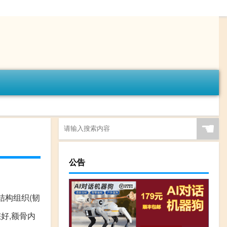
☚
公告
结构组织(韧
您好,额骨内