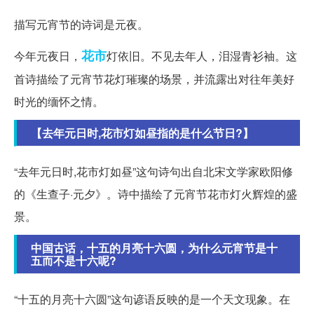
描写元宵节的诗词是元夜。
花市
今年元夜日，
灯依旧。不见去年人，泪湿青衫袖。这
首诗描绘了元宵节花灯璀璨的场景，并流露出对往年美好
时光的缅怀之情。
【去年元日时,花市灯如昼指的是什么节日?】
“去年元日时,花市灯如昼”这句诗句出自北宋文学家欧阳修
的《生查子·元夕》。诗中描绘了元宵节花市灯火辉煌的盛
景。
中国古话，十五的月亮十六圆，为什么元宵节是十
五而不是十六呢?
“十五的月亮十六圆”这句谚语反映的是一个天文现象。在