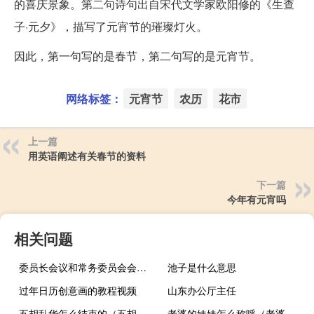
的喜庆景象。第二句诗句出自宋代文学家欧阳修的《生查
子·元夕》，描写了元宵节的璀璨灯火。
因此，第一句写的是春节，第二句写的是元宵节。
网络标签：
元宵节
农历
花市
上一篇
用英语阐述有关春节的资料
下一篇
今年有元宵吗
相关问题
委员长会议和常务委员会会议区别（委员长是谁）
池子是什么意思
过年日历创意画的教程视频
山东办公厅主任
五胡乱华怎么结束的（五胡乱华是谁结束的）
老婆的妹妹怎么称呼（老婆的妹妹）