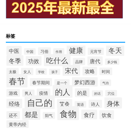
标签
健康
冬天
中医
习俗
元宵节
中国
作用
吃什么
冬季
功效
唐代
品牌
多少钱
宋代
攻略
时间
太极
女人
学校
孩子
春节
梦幻西游
春节期间
是一个
气功
的人
的是
疫情
游戏
男人
穴位
的话
自己的
身体
经络
艾灸
诗人
英语
食物
都是
食疗
饮食
还不
阳气
黄帝内经