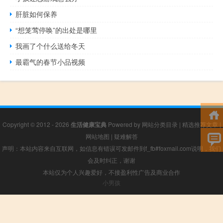
肝脏如何保养
“想笼莺停唤”的出处是哪里
我画了个什么送给冬天
最霸气的春节小品视频
Copyright © 2012 - 2026
生活健康宝典
Powered by
网站分类目录
|
精选推荐文章
|
网站地图
|
疑难解答
声明：本站内容来自互联网，如信息有错误可发邮件到f_fb#foxmail.com说明，我们
会及时纠正，谢谢
本站仅为个人兴趣爱好，不接盈利性广告及商业合作
小男孩