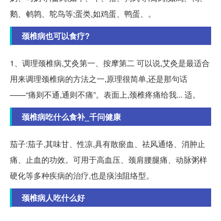
鹅、鹌鹑、鸵鸟等;蛋类,如鸡蛋、鸭蛋、。
颈椎病也可以食疗?
1、调理颈椎病,艾灸第一、按摩第二 可以说,艾灸是最适合
用来调理颈椎病的方法之一,原理很简单,还是那句话
——“痛则不通,通则不痛”。表面上,颈椎疼痛给我... 适。
颈椎病吃什么食补_千问健康
茄子:茄子,其味甘、性凉,具有散瘀血、祛风通络、消肿止
痛、止血的功效。可用于高血压、颈肩腰腿痛、动脉粥样
硬化等多种疾病的治疗,也是痰浊阻络型。
颈椎病人吃什么好