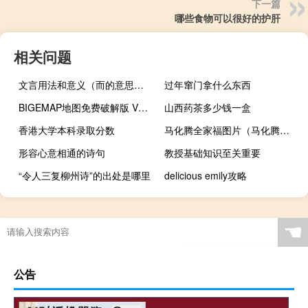
下一篇
哪些食物可以很好的护肝
相关问题
文言用法和意义（而的意思文言文）
过年窜门拿什么东西
BIGEMAP地图免费破解版 V26.8.7.0 免费授权版（BIGEMAP地图免费破解版 V26.8.7.0 免费授权版功能简介）
山西药茶多少钱一盒
香港大学本科录取分数
马化腾全家福图片（马化腾全家）
形容心意相通的诗句
教授基础知识至关重要
“令人三复柳州诗”的出处是哪里
delicious emily攻略
☚
公告