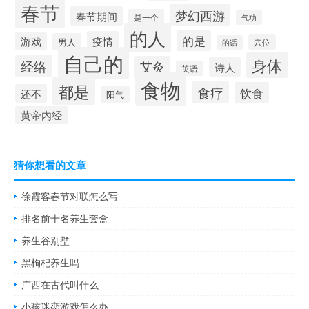
春节
梦幻西游
春节期间
是一个
气功
的人
的是
疫情
游戏
男人
穴位
的话
自己的
身体
经络
艾灸
诗人
英语
食物
都是
食疗
饮食
还不
阳气
黄帝内经
猜你想看的文章
徐霞客春节对联怎么写
排名前十名养生套盒
养生谷别墅
黑枸杞养生吗
广西在古代叫什么
小孩迷恋游戏怎么办