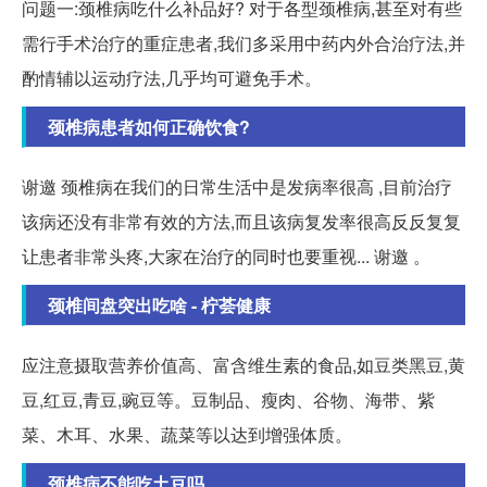
问题一:颈椎病吃什么补品好? 对于各型颈椎病,甚至对有些
需行手术治疗的重症患者,我们多采用中药内外合治疗法,并
酌情辅以运动疗法,几乎均可避免手术。
颈椎病患者如何正确饮食?
谢邀 颈椎病在我们的日常生活中是发病率很高 ,目前治疗
该病还没有非常有效的方法,而且该病复发率很高反反复复
让患者非常头疼,大家在治疗的同时也要重视... 谢邀 。
颈椎间盘突出吃啥 - 柠荟健康
应注意摄取营养价值高、富含维生素的食品,如豆类黑豆,黄
豆,红豆,青豆,豌豆等。豆制品、瘦肉、谷物、海带、紫
菜、木耳、水果、蔬菜等以达到增强体质。
颈椎病不能吃土豆吗