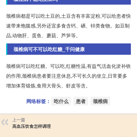
颈椎病都是可以吃土豆的,土豆含有丰富淀粉,可以给患者快
速带来饱腹感,另外还宜多食含钙、硒、锌类食物。如豆制
品,动物肝、蛋鱼、蘑菇、芦笋等。
颈椎病可不可以吃红糖_千问健康
颈椎病可以吃红糖。可以吃,红糖性温,有益气活血化淤补铁
的作用,颈椎病患者要注意休息,不可长久的坐立,日常要多
增加体育锻炼,食用大骨头、虾皮等含。
网络标签：
吃什么
患者
颈椎病
上一篇
高血压饮食怎样调理