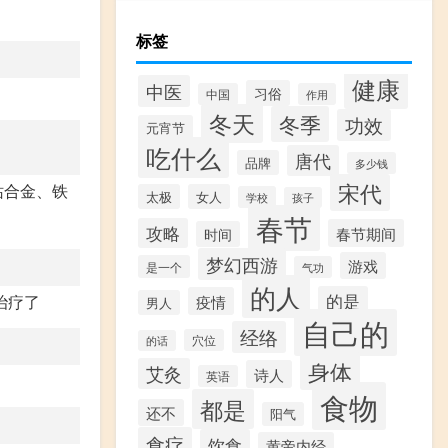
标签
健康
中医
习俗
中国
作用
冬天
冬季
功效
元宵节
吃什么
唐代
品牌
多少钱
宋代
钴合金、铁
太极
女人
学校
孩子
春节
攻略
春节期间
时间
梦幻西游
游戏
是一个
气功
的人
的是
治疗了
疫情
男人
自己的
经络
穴位
的话
身体
艾灸
诗人
英语
食物
都是
还不
阳气
食疗
饮食
黄帝内经