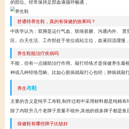
的部位。经常保持足部血液循环畅通，
舒通特养生鞋，真的有保健的效果吗？
中医学认为：双脚是运行气血、联络脏腑、沟通内外、 贯
区。白天生活、工作郜处于坐位或站立位，血液回流缓慢，
养生鞋能治疗疾病吗
不能，但有一点辅助治疗作用。敲打经络才是保健养生最
种或几种经络范畴。比如心脏病就敲打心包经；肺病就敲打
布鞋
养生
主要的含义是纯手工布鞋,制作过程中采用材料都是纯棉布环
除了内联升几个老牌子质量不错外,其他的很多牌子都是鱼目混
保健鞋有哪些牌子比较好