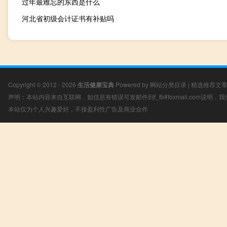
过年最难忘的东西是什么
河北省初级会计证书有补贴吗
Copyright © 2012 - 2026
生活健康宝典
Powered by
网站分类目录
|
精选推荐文
声明：本站内容来自互联网，如信息有错误可发邮件到f_fb#foxmail.com说明
本站仅为个人兴趣爱好，不接盈利性广告及商业合作