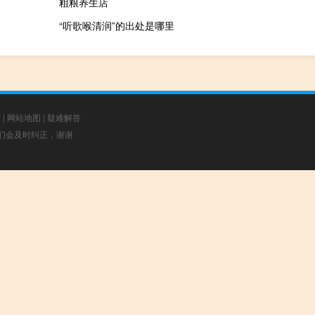
粗粮养生店
“听歌喉清润”的出处是哪里
章
|
网站地图
|
疑难解答
，我们会及时纠正，谢谢