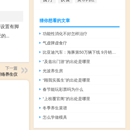
猜你想看的文章
布设置有脚
功能性消化不好怎样治疗
...
气虚脾虚食疗
比亚迪汽车：海豚第50万辆下线 9月销售32927辆
“及兹出门游”的出处是哪里
下一篇
光波养生房
经络养生仪
“顾我实孤生”的出处是哪里
春节能玩彩票吗为什么
“上枝覆官阁”的出处是哪里
冬季养生菜谱
怎么学做模具