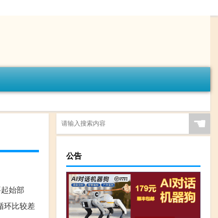
☚
公告
要起始部
循环比较差