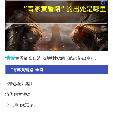
青冢
“
黄昏路”出自清代纳兰性德的《蝶恋花·出塞》。
“青冢黄昏路”全诗
《蝶恋花·出塞》
清代 纳兰性德
今古河山无定据。