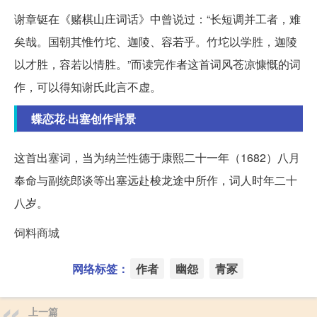
谢章铤在《赌棋山庄词话》中曾说过：“长短调并工者，难
矣哉。国朝其惟竹坨、迦陵、容若乎。竹坨以学胜，迦陵
以才胜，容若以情胜。”而读完作者这首词风苍凉慷慨的词
作，可以得知谢氏此言不虚。
蝶恋花·出塞创作背景
这首出塞词，当为纳兰性德于康熙二十一年（1682）八月
奉命与副统郎谈等出塞远赴梭龙途中所作，词人时年二十
八岁。
饲料商城
网络标签：
作者
幽怨
青冢
上一篇