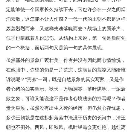
定能够使一个国家长久持续下去，它也许会在一夕之间烟
消云散，这怎能不让人伤感？一代一代的王朝不都是这样
轰轰烈烈而来，又这样失魂落魄而去？战场上的厮杀声，
似乎也暗藏着几份悲伤。从结构上来说，第一句是后两句
的一个概括，而后两句又是第一句的具体展现。
虽然塞外的景象广袤壮美，作者并没有因此而心情愉悦，
在他眼中，弥望的仍是一片荒凉，这满目的荒凉又能给谁
诉说呢？“荒凉”一词，既是自然景象的真实写照，又是作
者心绪的如实昭示。秋天，万物凋零，落叶满地，一派衰
败之象，可谁又能说这不是作者心境凄凉的抒写呢？作者
贵为皇族，虽然没有出生入死的经历，但仍然心存忧患，
多少王朝就是在这起起落落中淹没于历史的长河中，清王
朝也不例外。西风，即秋风。枫叶经霜会更红艳，越红离