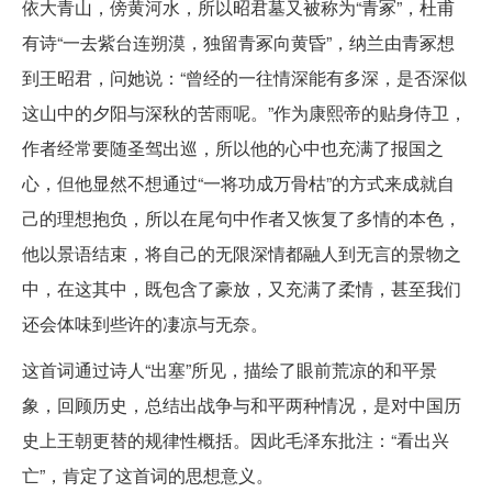
依大青山，傍黄河水，所以昭君墓又被称为“青冢”，杜甫
有诗“一去紫台连朔漠，独留青冢向黄昏”，纳兰由青冢想
到王昭君，问她说：“曾经的一往情深能有多深，是否深似
这山中的夕阳与深秋的苦雨呢。”作为康熙帝的贴身侍卫，
作者经常要随圣驾出巡，所以他的心中也充满了报国之
心，但他显然不想通过“一将功成万骨枯”的方式来成就自
己的理想抱负，所以在尾句中作者又恢复了多情的本色，
他以景语结束，将自己的无限深情都融人到无言的景物之
中，在这其中，既包含了豪放，又充满了柔情，甚至我们
还会体味到些许的凄凉与无奈。
这首词通过诗人“出塞”所见，描绘了眼前荒凉的和平景
象，回顾历史，总结出战争与和平两种情况，是对中国历
史上王朝更替的规律性概括。因此毛泽东批注：“看出兴
亡”，肯定了这首词的思想意义。