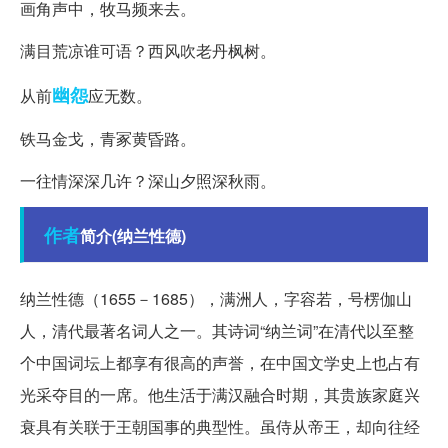
画角声中，牧马频来去。
满目荒凉谁可语？西风吹老丹枫树。
幽怨
从前
应无数。
铁马金戈，青冢黄昏路。
一往情深深几许？深山夕照深秋雨。
作者
简介(纳兰性德)
纳兰性德（1655－1685），满洲人，字容若，号楞伽山
人，清代最著名词人之一。其诗词“纳兰词”在清代以至整
个中国词坛上都享有很高的声誉，在中国文学史上也占有
光采夺目的一席。他生活于满汉融合时期，其贵族家庭兴
衰具有关联于王朝国事的典型性。虽侍从帝王，却向往经