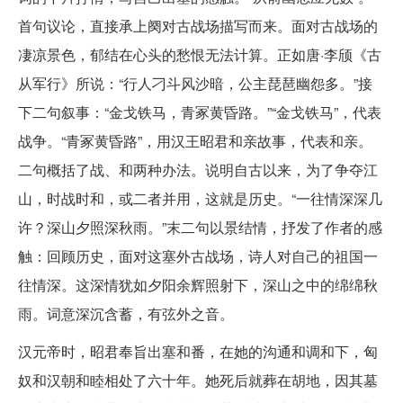
首句议论，直接承上阕对古战场描写而来。面对古战场的
凄凉景色，郁结在心头的愁恨无法计算。正如唐·李颀《古
从军行》所说：“行人刁斗风沙暗，公主琵琶幽怨多。”接
下二句叙事：“金戈铁马，青冢黄昏路。”“金戈铁马”，代表
战争。“青冢黄昏路”，用汉王昭君和亲故事，代表和亲。
二句概括了战、和两种办法。说明自古以来，为了争夺江
山，时战时和，或二者并用，这就是历史。“一往情深深几
许？深山夕照深秋雨。”末二句以景结情，抒发了作者的感
触：回顾历史，面对这塞外古战场，诗人对自己的祖国一
往情深。这深情犹如夕阳余辉照射下，深山之中的绵绵秋
雨。词意深沉含蓄，有弦外之音。
汉元帝时，昭君奉旨出塞和番，在她的沟通和调和下，匈
奴和汉朝和睦相处了六十年。她死后就葬在胡地，因其墓