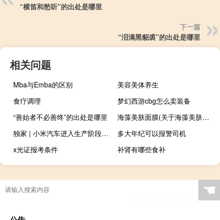
“横笛和愁听”的出处是哪里
下一篇
“泪满黑貂裘”的出处是哪里
相关问题
Mba与Emba的区别
美容美体养生
食疗调理
梦幻西游cbg怎么卖装备
“善始者不必善终”的出处是哪里
海藻美肤面膜(关于海藻美肤面膜简述)
独家 | 小米汽车进入生产阶段：开始急招大量工人五大操作工种缺口达百人
多大年纪可以报警司机
x光证报考条件
补肾有哪些食补
☚
公告