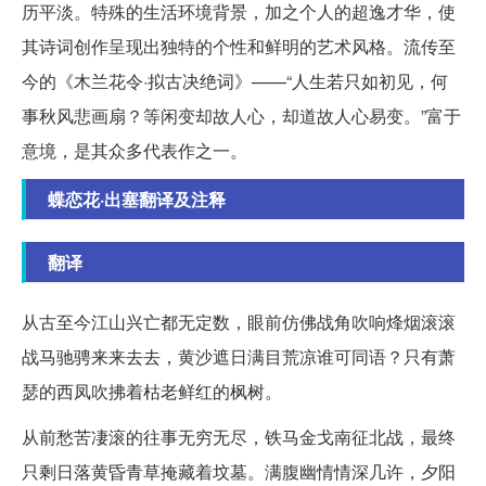
历平淡。特殊的生活环境背景，加之个人的超逸才华，使
其诗词创作呈现出独特的个性和鲜明的艺术风格。流传至
今的《木兰花令
·拟古决绝词》——“人生若只如初见，何
事秋风悲画扇？等闲变却故人心，却道故人心易变。”富于
意境，是其众多代表作之一。
蝶恋花·出塞翻译及注释
翻译
从古至今江山兴亡都无定数，眼前仿佛战角吹响烽烟滚滚
战马驰骋来来去去，黄沙遮日满目荒凉谁可同语？只有萧
瑟的西凤吹拂着枯老鲜红的枫树。
从前愁苦凄滚的往事无穷无尽，铁马金戈南征北战，最终
只剩日落黄昏青草掩藏着坟墓。满腹幽情情深几许，夕阳