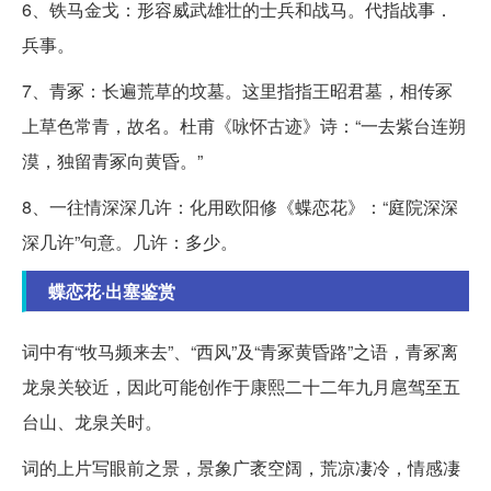
6、铁马金戈：形容威武雄壮的士兵和战马。代指战事．
兵事。
7、青冢：长遍荒草的坟墓。这里指指王昭君墓，相传冢
上草色常青，故名。杜甫《咏怀古迹》诗：“一去紫台连朔
漠，独留青冢向黄昏。”
8、一往情深深几许：化用欧阳修《蝶恋花》：“庭院深深
深几许”句意。几许：多少。
蝶恋花·出塞鉴赏
词中有“牧马频来去”、“西风”及“青冢黄昏路”之语，青冢离
龙泉关较近，因此可能创作于康熙二十二年九月扈驾至五
台山、龙泉关时。
词的上片写眼前之景，景象广袤空阔，荒凉凄冷，情感凄