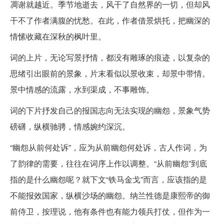
凋谢就越近。季节地逝去，风干了自然界的一切，但却风
干不了作者满腹的忧愁。在此，作者借景烘托，把幽深的
情愫收藏在深秋的枫叶里。
词的上片，无论写景抒情，都没有雕琢的痕迹，以复杂的
思绪引出眼前的景象，片末看似以景收束，却景中带情。
景中情感的流露，水到渠成，不事雕饰。
词的下片抒发自己的报国志向无法实现的幽怨，景象气势
磅礴，纵横驰骋，情感婉约深沉。
“幽怨从前何处诉”，应为从前幽怨何处诉，古人作词，为
了韵律的需要，往往在词序上作以调整。“从前幽怨”到底
指的是什么幽怨呢？就下文“铁马金戈”而言，应该指的是
不能报效国家，纵横沙场的幽怨。纳兰性德是康熙帝的御
前侍卫，按理说，他有条件也有能力领兵打仗，但作为一