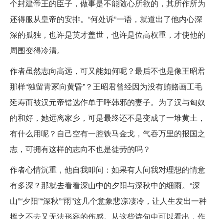
个封建帝王的臣子，做事是不能随心所欲的，其所作所为
还得服从皇帝的安排。“何处诉”一语，就道出了他内心深
深的孤独，也许是英才盖世，也许是位高权重，才使他的
周围变得冷清。
作者虽然志向高远，可又能如何呢？最后不也是像王昭君
那样“独留青冢向黄昏”？王昭君曾经因为没有贿赂画工毛
延寿而被汉元帝错选作单于呼韩邪的妻子。为了汉与匈奴
的和好，她远离家乡，可是最终还不是变成了一堆黄土，
有什么用呢？自己空有一腔铁马金戈，气吞万里的报国之
志，可拥有这样的志向不也是徒劳的吗？
作者心情沉重，他自我叩问：如果有人问我对理想的情意
有多深？那就去看看深山中的夕阳与深秋中的细雨。“深
山”“夕阳”“深秋”“雨”这几个意象悲凉凄冷，让人生发出一种
挥之不去又无法形容的伤感。从这些诗句中可以看出，作