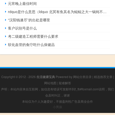
元宵晚上最佳时间
rdquo是什么意思（ldquo 北冥有鱼其名为鲲鲲之大一锅炖不下 rdquo 是什么梗 出处是哪里）
“汉阳钱遂尽”的出处是哪里
客户识别号是什么
考二级建造工程师需要什么要求
软化血管的食疗吃什么保健品
Copyright © 2012 - 2026
生活健康宝典
Powered by
网站分类目录
|
精选推荐文章
|
网站地图
|
疑难解答
声明：本站内容来自互联网，如信息有错误可发邮件到f_fb#foxmail.com说明，我们
会及时纠正，谢谢
本站仅为个人兴趣爱好，不接盈利性广告及商业合作
小男孩