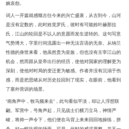
婉哀怨。
词人一开篇就感慨古往今来的兴亡盛衰，从古到今，山河
是没有定数的，此时姓觉罗氏，彼时有可能姓叶赫那拉
氏，江山的轮回是不以人的意愿而发生逆转的。这句写意
气势博大，字里行间流露出一种无法言语的无奈。从纳兰
性德的身世来看，他虽然贵为皇族，但也没有主宰江山的
机会，然而跟从皇帝出行的经历，使他对国家的理解更为
深刻，使他对时局的变迁更为敏感。作者并没有沉溺于伤
感，而是把思绪从对历史拉回到了现实，在眼前，他看到
了塞外营训的场景。
“画角声中，牧马频来去”，此句看似平淡，却让人浮想联
翩。军营中，号角声起，只见战士们横刀立马，神情严
峻，将帅一声令下，他们便在马背上来来回回地操练，拼
杀，好一幅壮观的场面。可是，此时的威武严整，并不一