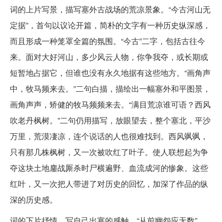
词的上片写景，描写塞外古战场的荒凉景象。“今古河山无
定据”，首句以议论开篇，简朴的文字有一种历史纵深感，
而且形成一种笼罩全篇的氛围。“今古”二字，包括古往今
来。面对大好河山，多少风云人物，你争我夺，或长期或
短暂地占据它，但谁也没有永久地据有这些地方。“画角声
中，牧马频来去。”二句白描，描绘出一幅塞外和平图景，
画角声声，矫健的牧马频频来去。“满目荒凉谁可语？西风
吹老丹枫树。”二句仍用描写，放眼望去，整个塞北，平沙
万里，荒漠凄凉，连个说话的人也很难找到。西风飒飒，
只有那几株枫树，又一次被吹红了叶子。使人联想起为争
夺这块土地鏖战厮杀时尸横遍野、血流成河的惨象。这些
红叶，又一次把人带进了对历史的回忆，加深了作品的纵
深的历史感。
词的下片抒情，写自己出塞的感触。“从前幽怨应无数”。