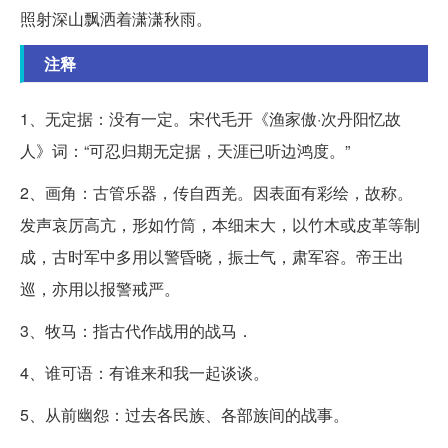
照射深山飘洒着潇潇秋雨。
注释
1、无定据：没有一定。宋代毛开《渔家傲·次丹阳忆故
人》词：“可忍归期无定据，天涯已听边鸿度。”
2、画角：古管乐器，传自西羌。因表面有彩绘，故称。
发声哀厉高亢，形如竹筒，本细末大，以竹木或皮革等制
成，古时军中多用以警昏晓，振士气，肃军容。帝王出
巡，亦用以报警戒严。
3、牧马：指古代作战用的战马．
4、谁可语：有谁来和我一起谈谈。
5、从前幽怨：过去各民族、各部族间的战事。