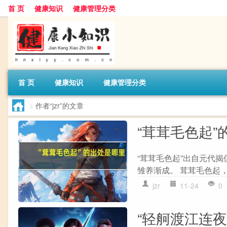
首 页
健康知识
健康管理分类
首 页
健康知识
健康管理分类
>
作者“jzr”的文章
“茸茸毛色起”
“茸茸毛色起”出自元代揭
雏养渐成。 茸茸毛色起，应
jzr
11-24
0
“轻舸渡江连