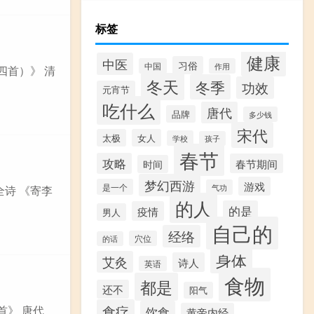
标签
健康
中医
习俗
中国
作用
四首）》 清
冬天
冬季
功效
元宵节
吃什么
唐代
品牌
多少钱
宋代
太极
女人
学校
孩子
春节
攻略
春节期间
时间
梦幻西游
游戏
是一个
气功
全诗 《寄李
的人
的是
疫情
男人
自己的
经络
穴位
的话
身体
艾灸
诗人
英语
食物
都是
还不
阳气
食疗
首》 唐代
饮食
黄帝内经