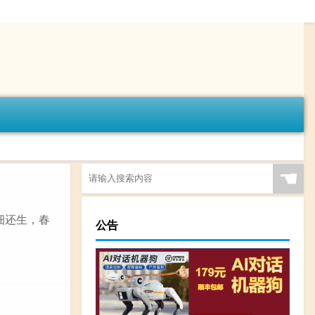
☚
草细还生，春
公告