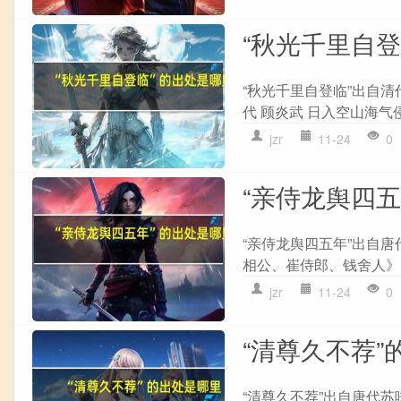
“秋光千里自
“秋光千里自登临”出自清
代 顾炎武 日入空山海气
jzr
11-24
0
“亲侍龙舆四
“亲侍龙舆四五年”出自唐
相公、崔侍郎、钱舍人》 
jzr
11-24
0
“清尊久不荐”
“清尊久不荐”出自唐代苏