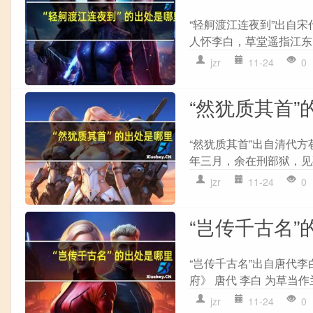
“轻舸渡江连夜到”出自宋
人怀李白，草堂遥指江东。
jzr
11-24
0
“然犹质其首”
“然犹质其首”出自清代方
年三月，余在刑部狱，见死
jzr
11-24
0
“岂传千古名”
“岂传千古名”出自唐代李
府》 唐代 李白 为草当作
jzr
11-24
0