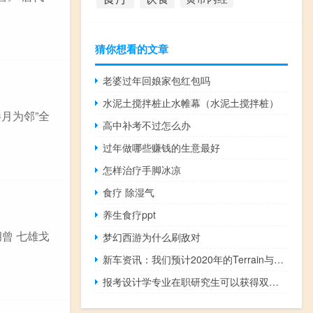
猜你想看的文章
老婆过年回娘家包红包吗
水泥土搅拌桩止水帷幕（水泥土搅拌桩）
月为邻”全
高中补考不过怎么办
过年做哪些赚钱的生意最好
怎样治疗手脚冰凉
食疗 除湿气
养生食疗ppt
胡曾 七雄戈
梦幻西游为什么刷敌对
新车资讯：我们预计2020年的Terrain与当前模型几乎相同
报考设计学专业在职研究生可以获得双证吗