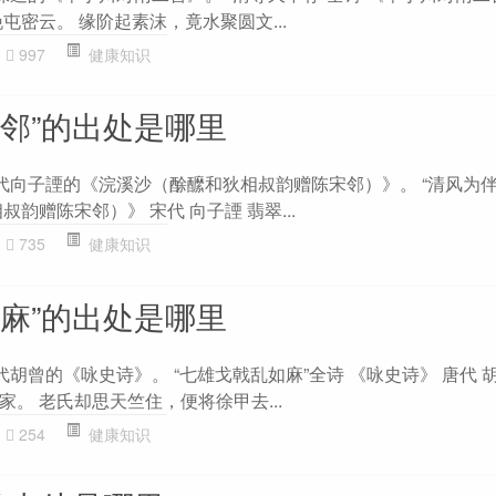
屯密云。 缘阶起素沫，竟水聚圆文...
997
健康知识
为邻”的出处是哪里
宋代向子諲的《浣溪沙（酴醿和狄相叔韵赠陈宋邻）》。 “清风为伴
韵赠陈宋邻）》 宋代 向子諲 翡翠...
735
健康知识
如麻”的出处是哪里
代胡曾的《咏史诗》。 “七雄戈戟乱如麻”全诗 《咏史诗》 唐代 
。 老氏却思天竺住，便将徐甲去...
254
健康知识