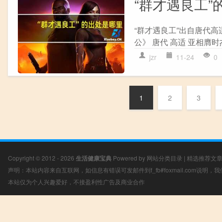
“群才遇良工”
“群才遇良工”出自唐代高
公》 唐代 高适 亚相膺时
jzr
11-24
0
1
2
3
Copyright © 2012 - 2026
生活健康宝典
Powered by
网站分类目录
|
精选推荐文
声明：本站内容来自互联网，如信息有错误可发邮件到f_fb#foxmail.com说明
本站仅为个人兴趣爱好，不接盈利性广告及商业合作