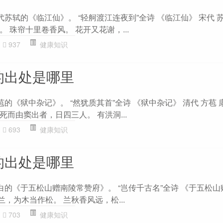
代苏轼的《临江仙》。 “轻舸渡江连夜到”全诗 《临江仙》 宋代 
 珠帘十里卷香风。 花开又花谢，...
937
健康知识
的出处是哪里
苞的《狱中杂记》。 “然犹质其首”全诗 《狱中杂记》 清代 方苞
而由窦出者，日四三人。 有洪洞...
693
健康知识
的出处是哪里
白的《于五松山赠南陵常赞府》。 “岂传千古名”全诗 《于五松
兰，为木当作松。 兰秋香风远，松...
703
健康知识