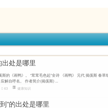
的出处是哪里
傒斯的《画鸭》。 “茸茸毛色起”全诗 《画鸭》 元代 揭傒斯 春
解自呼名。 作者简介(揭傒斯) ...
63
健康知识
夜到”的出处是哪里