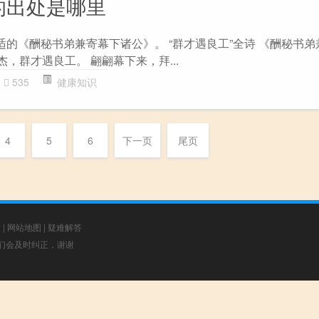
的出处是哪里
适的《酬秘书弟兼寄幕下诸公》。 “群才遇良工”全诗 《酬秘书
杰，群才遇良工。 翩翩幕下来，拜...
535
健康知识
4
5
6
下一页
尾页
章
|
网站地图
|
疑难解答
，我们会及时纠正，谢谢