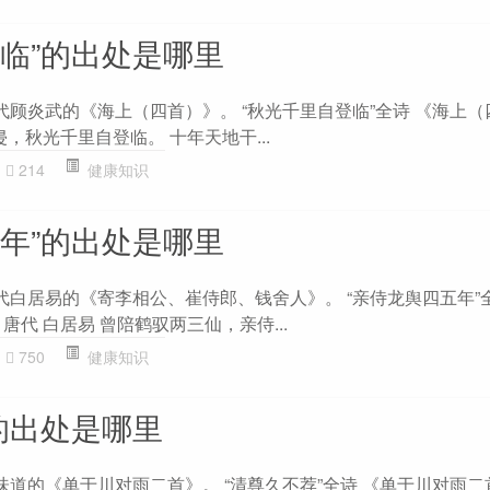
登临”的出处是哪里
代顾炎武的《海上（四首）》。 “秋光千里自登临”全诗 《海上（
侵，秋光千里自登临。 十年天地干...
214
健康知识
五年”的出处是哪里
代白居易的《寄李相公、崔侍郎、钱舍人》。 “亲侍龙舆四五年”
唐代 白居易 曾陪鹤驭两三仙，亲侍...
750
健康知识
的出处是哪里
味道的《单于川对雨二首》。 “清尊久不荐”全诗 《单于川对雨二