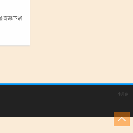
弟兼寄幕下诸
小男孩