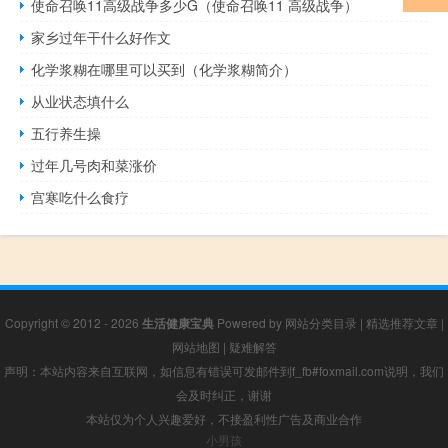
使命召唤11高级战争多少G（使命召唤11 高级战争）
家乡过年干什么好作文
化学浆糊在哪里可以买到（化学浆糊简介）
从业状态填什么
五行养生操
过年几号肉和菜涨价
宫寒吃什么食疗
Copyright © 2012 - 2026
生活健康宝典
Powered by
网站分类目录
|
精选推荐文章
|
网站地图
|
疑难解答
声明：本站内容来自互联网，如信息有错误可发邮件到f_fb#foxmail.com说明，我们
会及时纠正，谢谢
本站仅为个人兴趣爱好，不接盈利性广告及商业合作
小男孩