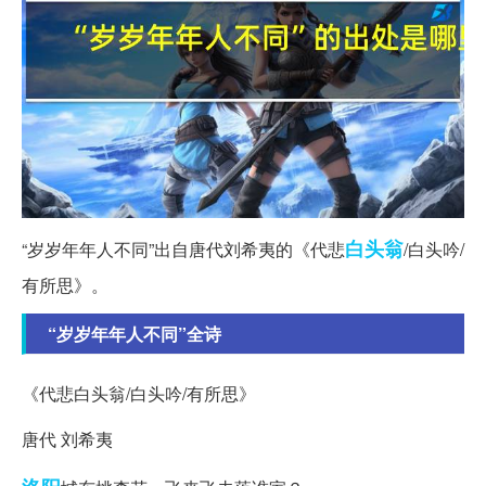
白头翁
“岁岁年年人不同”出自唐代刘希夷的《代悲
/白头吟/
有所思》。
“岁岁年年人不同”全诗
《代悲白头翁/白头吟/有所思》
唐代 刘希夷