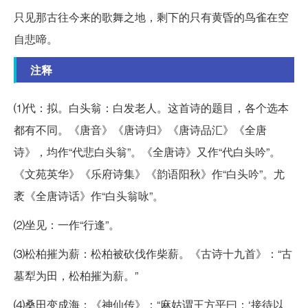
只见那古往今来的歌舞之地，剩下的只有黄昏的鸟雀在空
自悲啼。
注释
⑴代：拟。白头翁：白发老人。这首诗的题目，各个选本
都有不同。《唐音》《唐诗归》《唐诗品汇》《全唐
诗》，均作“代悲白头翁”。《全唐诗》又作“代白头吟”。
《文苑英华》《乐府诗集》《韵语阳秋》作“白头吟”。尤
袤《全唐诗话》作“白头翁咏”。
⑵坐见：一作“行逢”。
⑶松柏摧为薪：松柏被砍伐作柴薪。《古诗十九首》：“古
墓犁为田，松柏摧为薪。”
⑷桑田变成海：《神仙传》：“麻姑谓王方平曰：‘接待以