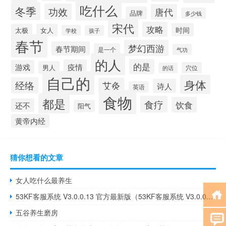
吃什么
冬季
功效
唐代
品牌
多少钱
宋代
攻略
时间
太极
女人
学校
孩子
春节
梦幻西游
春节期间
是一个
气功
的人
的是
疫情
游戏
男人
穴位
的话
自己的
身体
经络
艾灸
诗人
英语
食物
都是
食疗
饮食
还不
阳气
黄帝内经
猜你想看的文章
女人吃什么最养生
53KF客服系统 V3.0.0.13 官方最新版（53KF客服系统 V3.0.0.13 官方最新版功能简介）
五谷养生磨房