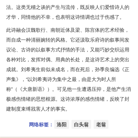
法。这类无稽之谈的产生与流传，既反映人们爱惜诗人的
才华，同情他的不幸，也表明这诗情调也过于伤感了。
此诗融会汉魏歌行、南朝近体及梁、陈宫体的艺术经验，
而自成一种清丽婉转的风格。它还汲取乐府诗的叙事间发
议论、古诗的以叙事方式抒情的手法，又能巧妙交织运用
各种对比，发挥对偶、用典的长处，是这诗艺术上的突出
成就。刘希夷生前似未成名，而在死后，孙季良编选《正
声集》，“以刘希夷诗为集中之最，由是大为时人所
称”（《大唐新语》）。可见他一生遭遇压抑，是他产生消
极感伤情绪的思想根源。这诗浓厚的感伤情绪，反映了封
建制度束缚戕害人才的事实。
网络标签：
洛阳
白头翁
老翁