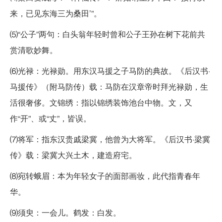
来，已见东海三为桑田’”。
⑸“公子”两句：白头翁年轻时曾和公子王孙在树下花前共
赏清歌妙舞。
⑹光禄：光禄勋。用东汉马援之子马防的典故。《后汉书·
马援传》（附马防传）载：马防在汉章帝时拜光禄勋，生
活很奢侈。文锦绣：指以锦绣装饰池台中物。文，又
作“开”、或“丈”，皆误。
⑺将军：指东汉贵戚梁冀，他曾为大将军。《后汉书·梁冀
传》载：梁冀大兴土木，建造府宅。
⑻宛转蛾眉：本为年轻女子的面部画妆，此代指青春年
华。
⑼须臾：一会儿。鹤发：白发。