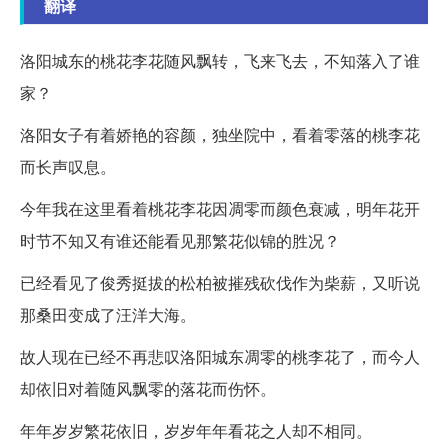
翻译
洛阳城东的桃花李花随风飘转，飞来飞去，不知落入了谁
家？
洛阳女子有着娇艳的容颜，独坐院中，看着零落的桃李花
而长声叹息。
今年我在这里看着桃花李花因凋零而颜色衰减，明年花开
时节不知又有谁还能看见那繁花似锦的胜况？
已经看见了俊秀挺拔的松柏被摧残砍伐作为柴薪，又听说
那桑田变成了汪洋大海。
故人现在已经不再悲叹洛阳城东凋零的桃李花了，而今人
却依旧对着随风飘零的落花而伤怀。
年年岁岁繁花依旧，岁岁年年看花之人却不相同。