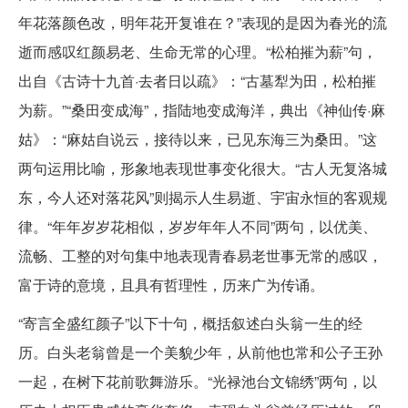
年花落颜色改，明年花开复谁在？”表现的是因为春光的流
逝而感叹红颜易老、生命无常的心理。“松柏摧为薪”句，
出自《古诗十九首·去者日以疏》：“古墓犁为田，松柏摧
为薪。”“桑田变成海”，指陆地变成海洋，典出《神仙传·麻
姑》：“麻姑自说云，接待以来，已见东海三为桑田。”这
两句运用比喻，形象地表现世事变化很大。“古人无复洛城
东，今人还对落花风”则揭示人生易逝、宇宙永恒的客观规
律。“年年岁岁花相似，岁岁年年人不同”两句，以优美、
流畅、工整的对句集中地表现青春易老世事无常的感叹，
富于诗的意境，且具有哲理性，历来广为传诵。
“寄言全盛红颜子”以下十句，概括叙述白头翁一生的经
历。白头老翁曾是一个美貌少年，从前他也常和公子王孙
一起，在树下花前歌舞游乐。“光禄池台文锦绣”两句，以