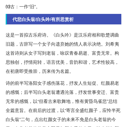
⑽古：一作“旧”。
代悲白头翁/白头吟/有所思赏析
这是一首拟古乐府诗。《白头吟》是汉乐府相和歌楚调曲
旧题，古辞写一个女子向遗弃她的情人表示决绝。刘希夷
这首诗则从女子写到老翁，咏叹青春易逝、富贵无常。构
思独创，抒情宛转，语言优美，音韵和谐，艺术性较高，
在初唐即受推崇，历来传为名篇。
诗的前半写洛阳女子感伤落花，抒发人生短促、红颜易老
的感慨；后半写白头老翁遭遇沦落，抒发世事变迁、富贵
无常的感慨，以“但看古来歌舞地，惟有黄昏鸟雀悲”总结
全篇意旨。在前后的过渡，以“寄言全盛红颜子，应怜半死
白头翁”二句，点出红颜女子的未来不免是白头老翁的今