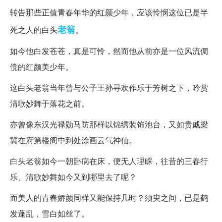
转告那些正值青春年华的红颜少年，应该怜悯这位已是半
老翁
死之人的白头
。
如今他白发苍苍，真是可怜，然而他从前亦是一位风流倜
傥的红颜美少年。
这白头老翁当年曾与公子王孙寻欢作乐于芳树之下，吟赏
清歌妙舞于落花之前。
亦曾像东汉光禄勋马防那样以锦绣装饰池台，又如贵戚梁
冀在府第楼阁中到处涂画云气神仙。
白头老翁如今一朝卧病在床，便无人理睬，往昔的三春行
乐、清歌妙舞如今又到哪里去了呢？
而美人的青春娇颜同样又能保持几时？须臾之间，已是鹤
发蓬乱，雪白如丝了。