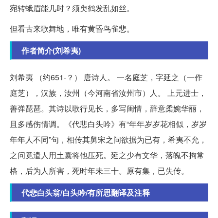
宛转蛾眉能几时？须臾鹤发乱如丝。
但看古来歌舞地，唯有黄昏鸟雀悲。
作者简介(刘希夷)
刘希夷 （约651-？） 唐诗人。 一名庭芝，字延之（一作
庭芝），汉族，汝州（今河南省汝州市）人。 上元进士，
善弹琵琶。其诗以歌行见长，多写闺情，辞意柔婉华丽，
且多感伤情调。《代悲白头吟》有“年年岁岁花相似，岁岁
年年人不同”句，相传其舅宋之问欲据为已有，希夷不允，
之问竟遣人用土囊将他压死。延之少有文华，落魄不拘常
格，后为人所害，死时年未三十。原有集，已失传。
代悲白头翁/白头吟/有所思翻译及注释