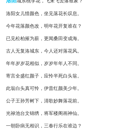
洛阳
城东桃李花，飞来飞去落谁家？
洛阳女儿惜颜色，坐见落花长叹息。
今年花落颜色改，明年花开复谁在？
已见松柏摧为薪，更闻桑田变成海。
古人无复洛城东，今人还对落花风。
年年岁岁花相似，岁岁年年人不同。
寄言全盛红颜子，应怜半死白头翁。
此翁白头真可怜，伊昔红颜美少年。
公子王孙芳树下，清歌妙舞落花前。
光禄池台文锦绣，将军楼阁画神仙。
一朝卧病无相识，三春行乐在谁边？