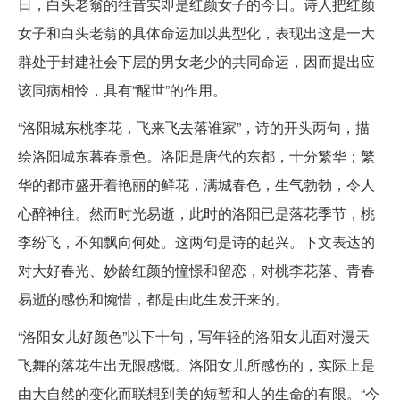
日，白头老翁的往昔实即是红颜女子的今日。诗人把红颜
女子和白头老翁的具体命运加以典型化，表现出这是一大
群处于封建社会下层的男女老少的共同命运，因而提出应
该同病相怜，具有“醒世”的作用。
“洛阳城东桃李花，飞来飞去落谁家”，诗的开头两句，描
绘洛阳城东暮春景色。洛阳是唐代的东都，十分繁华；繁
华的都市盛开着艳丽的鲜花，满城春色，生气勃勃，令人
心醉神往。然而时光易逝，此时的洛阳已是落花季节，桃
李纷飞，不知飘向何处。这两句是诗的起兴。下文表达的
对大好春光、妙龄红颜的憧憬和留恋，对桃李花落、青春
易逝的感伤和惋惜，都是由此生发开来的。
“洛阳女儿好颜色”以下十句，写年轻的洛阳女儿面对漫天
飞舞的落花生出无限感慨。洛阳女儿所感伤的，实际上是
由大自然的变化而联想到美的短暂和人的生命的有限。“今