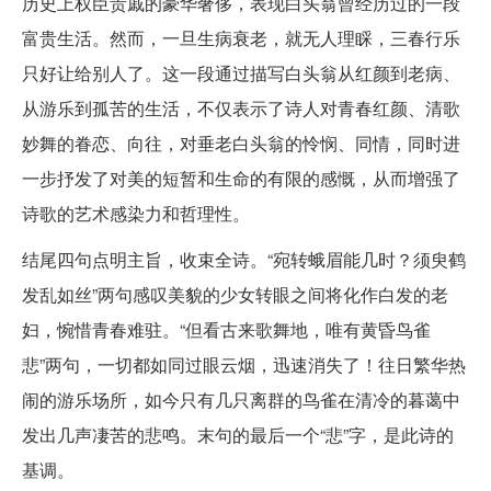
历史上权臣贵戚的豪华奢侈，表现白头翁曾经历过的一段
富贵生活。然而，一旦生病衰老，就无人理睬，三春行乐
只好让给别人了。这一段通过描写白头翁从红颜到老病、
从游乐到孤苦的生活，不仅表示了诗人对青春红颜、清歌
妙舞的眷恋、向往，对垂老白头翁的怜悯、同情，同时进
一步抒发了对美的短暂和生命的有限的感慨，从而增强了
诗歌的艺术感染力和哲理性。
结尾四句点明主旨，收束全诗。“宛转蛾眉能几时？须臾鹤
发乱如丝”两句感叹美貌的少女转眼之间将化作白发的老
妇，惋惜青春难驻。“但看古来歌舞地，唯有黄昏鸟雀
悲”两句，一切都如同过眼云烟，迅速消失了！往日繁华热
闹的游乐场所，如今只有几只离群的鸟雀在清冷的暮蔼中
发出几声凄苦的悲鸣。末句的最后一个“悲”字，是此诗的
基调。