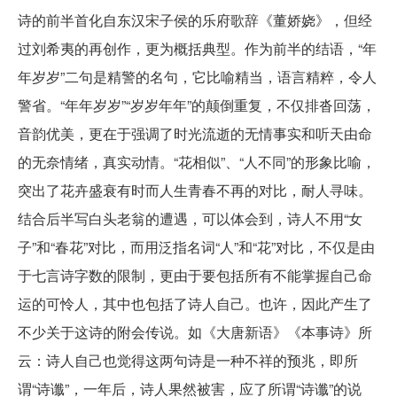
诗的前半首化自东汉宋子侯的乐府歌辞《董娇娆》，但经
过刘希夷的再创作，更为概括典型。作为前半的结语，“年
年岁岁”二句是精警的名句，它比喻精当，语言精粹，令人
警省。“年年岁岁”“岁岁年年”的颠倒重复，不仅排沓回荡，
音韵优美，更在于强调了时光流逝的无情事实和听天由命
的无奈情绪，真实动情。“花相似”、“人不同”的形象比喻，
突出了花卉盛衰有时而人生青春不再的对比，耐人寻味。
结合后半写白头老翁的遭遇，可以体会到，诗人不用“女
子”和“春花”对比，而用泛指名词“人”和“花”对比，不仅是由
于七言诗字数的限制，更由于要包括所有不能掌握自己命
运的可怜人，其中也包括了诗人自己。也许，因此产生了
不少关于这诗的附会传说。如《大唐新语》《本事诗》所
云：诗人自己也觉得这两句诗是一种不祥的预兆，即所
谓“诗谶”，一年后，诗人果然被害，应了所谓“诗谶”的说