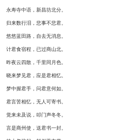
永寿寺中语，新昌坊北分。
归来数行泪，悲事不悲君。
悠悠蓝田路，自去无消息。
计君食宿程，已过商山北。
昨夜云四散，千里同月色。
晓来梦见君，应是君相忆。
梦中握君手，问君意何如。
君言苦相忆，无人可寄书。
觉来未及说，叩门声冬冬。
言是商州使，送君书一封。