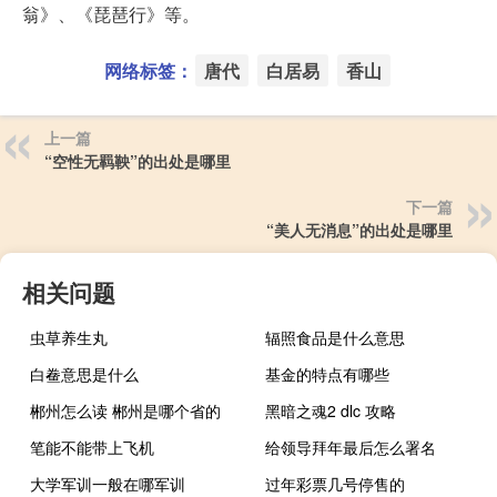
翁》、《琵琶行》等。
网络标签：
唐代
白居易
香山
上一篇
“空性无羁鞅”的出处是哪里
下一篇
“美人无消息”的出处是哪里
相关问题
虫草养生丸
辐照食品是什么意思
白鲞意思是什么
基金的特点有哪些
郴州怎么读 郴州是哪个省的
黑暗之魂2 dlc 攻略
笔能不能带上飞机
给领导拜年最后怎么署名
大学军训一般在哪军训
过年彩票几号停售的