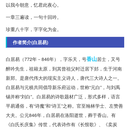
以我今朝意，忆君此夜心。
一章三遍读，一句十回吟。
珍重八十字，字字化为金。
作者简介(白居易)
香山
白居易（772年－846年），字乐天，号
居士，又号
醉吟先生，祖籍太原，到其曾祖父时迁居下邽，生于河南
新郑。是唐代伟大的现实主义诗人，唐代三大诗人之一。
白居易与元稹共同倡导新乐府运动，世称“元白”，与刘禹
锡并称“刘白”。白居易的诗歌题材广泛，形式多样，语言
平易通俗，有“诗魔”和“诗王”之称。官至翰林学士、左赞善
大夫。公元846年，白居易在洛阳逝世，葬于香山。有
《白氏长庆集》传世，代表诗作有《长恨歌》、《卖炭