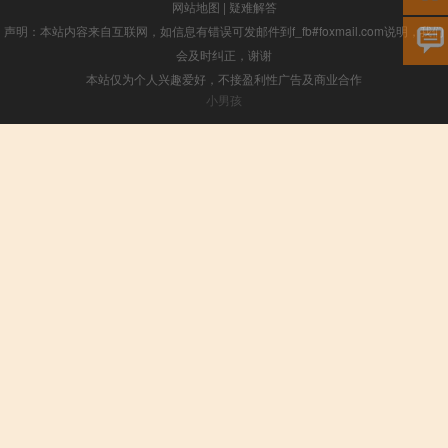
网站地图
|
疑难解答
声明：本站内容来自互联网，如信息有错误可发邮件到f_fb#foxmail.com说明，我们
会及时纠正，谢谢
本站仅为个人兴趣爱好，不接盈利性广告及商业合作
小男孩