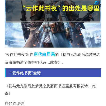
唐代
白居易
“云作此书夜”出自
的《初与元九别后忽梦见之
及寤而书适至兼寄桐花诗…此寄》。
“云作此书夜”全诗
《初与元九别后忽梦见之及寤而书适至兼寄桐花诗…此
寄》
唐代 白居易