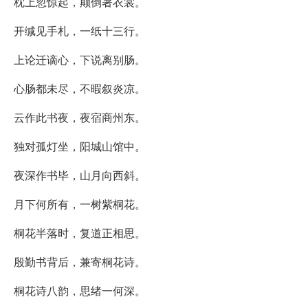
枕上忽惊起，颠倒著衣裳。
开缄见手札，一纸十三行。
上论迁谪心，下说离别肠。
心肠都未尽，不暇叙炎凉。
云作此书夜，夜宿商州东。
独对孤灯坐，阳城山馆中。
夜深作书毕，山月向西斜。
月下何所有，一树紫桐花。
桐花半落时，复道正相思。
殷勤书背后，兼寄桐花诗。
桐花诗八韵，思绪一何深。