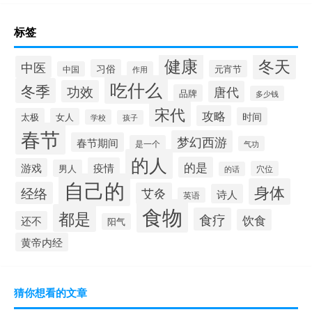
标签
健康
冬天
中医
习俗
元宵节
中国
作用
吃什么
冬季
功效
唐代
品牌
多少钱
宋代
攻略
时间
太极
女人
学校
孩子
春节
梦幻西游
春节期间
是一个
气功
的人
的是
疫情
游戏
男人
穴位
的话
自己的
身体
经络
艾灸
诗人
英语
食物
都是
食疗
饮食
还不
阳气
黄帝内经
猜你想看的文章