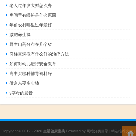
老人过年发大财怎么办
房间里有蜈蚣是什么原因
年前农村哪里过年最好
减肥养生操
野生山药分布在几个省
脊柱空洞症有什么好的治疗方法
如何对幼儿进行安全教育
高中买哪种辅导资料好
做京东要多少钱
y字母的发音
Copyright © 2012 - 2026
生活健康宝典
Powered by
网站分类目录
|
精选推荐文章
|