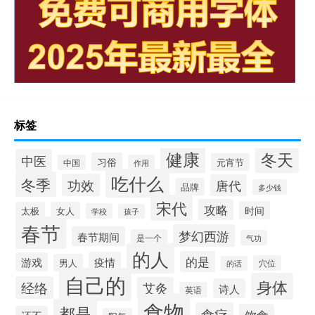
标签
健康
冬天
中医
习俗
元宵节
中国
作用
吃什么
冬季
功效
唐代
品牌
多少钱
宋代
攻略
时间
太极
女人
学校
孩子
春节
梦幻西游
春节期间
是一个
气功
的人
的是
疫情
游戏
男人
穴位
的话
自己的
身体
经络
艾灸
诗人
英语
食物
都是
食疗
饮食