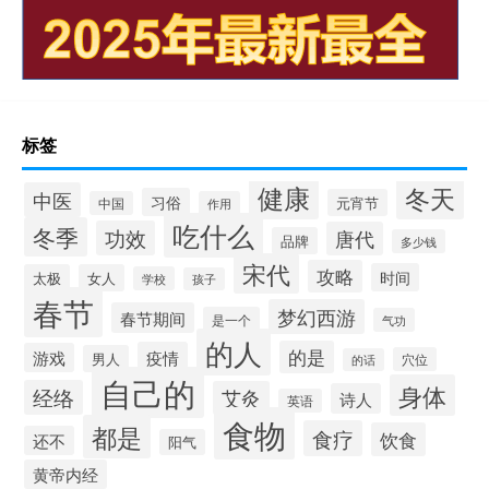
标签
健康
冬天
中医
习俗
元宵节
中国
作用
吃什么
冬季
功效
唐代
品牌
多少钱
宋代
攻略
时间
太极
女人
学校
孩子
春节
梦幻西游
春节期间
是一个
气功
的人
的是
疫情
游戏
男人
穴位
的话
自己的
身体
经络
艾灸
诗人
英语
食物
都是
食疗
饮食
还不
阳气
黄帝内经