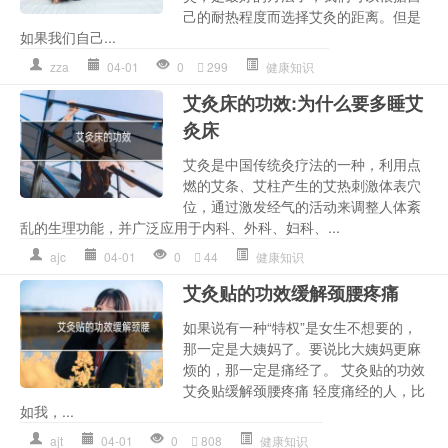
己的耐热程度而选择艾灸的距离。但是
如果我们自己...
zza
04-01
0
299
健康知识
艾灸床的功效:为什么要多睡艾
灸床
艾灸是中国传统灸疗法的一种，利用点
燃的艾条、艾柱产生的艾热刺激体表穴
位，通过激发经气的活动来调整人体紊
乱的生理功能，并广泛应用于内科、外科、妇科、...
ajc
04-01
0
44
健康知识
艾灸贴的功效缓解颈腰疼痛
如果说有一种“特权”是女生不想要的，
那一定是大姨妈了。要说比大姨妈更麻
烦的，那一定是痛经了。 艾灸贴的功效
艾灸贴缓解颈腰疼痛 轻度痛经的人，比
如我，...
ajt
04-01
0
808
健康知识