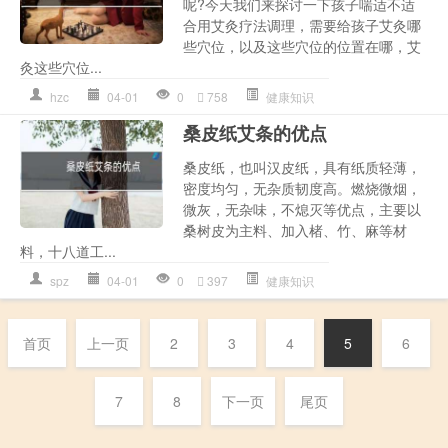
呢?今天我们来探讨一下孩子喘适不适
合用艾灸疗法调理，需要给孩子艾灸哪
些穴位，以及这些穴位的位置在哪，艾
灸这些穴位...
hzc
04-01
0
758
健康知识
桑皮纸艾条的优点
桑皮纸，也叫汉皮纸，具有纸质轻薄，
密度均匀，无杂质韧度高。燃烧微烟，
微灰，无杂味，不熄灭等优点，主要以
桑树皮为主料、加入楮、竹、麻等材
料，十八道工...
spz
04-01
0
397
健康知识
首页
上一页
2
3
4
5
6
7
8
下一页
尾页