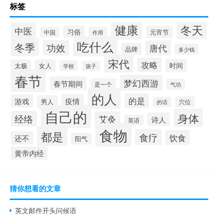
标签
健康
冬天
中医
习俗
元宵节
中国
作用
吃什么
冬季
功效
唐代
品牌
多少钱
宋代
攻略
时间
太极
女人
学校
孩子
春节
梦幻西游
春节期间
是一个
气功
的人
的是
疫情
游戏
男人
穴位
的话
自己的
身体
经络
艾灸
诗人
英语
食物
都是
食疗
饮食
还不
阳气
黄帝内经
猜你想看的文章
英文邮件开头问候语