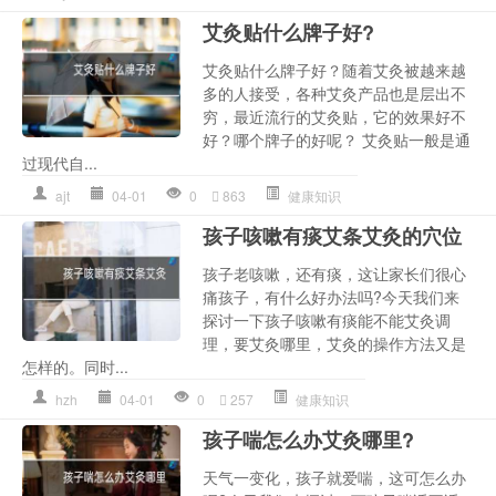
艾灸贴什么牌子好?
艾灸贴什么牌子好？随着艾灸被越来越
多的人接受，各种艾灸产品也是层出不
穷，最近流行的艾灸贴，它的效果好不
好？哪个牌子的好呢？ 艾灸贴一般是通
过现代自...
ajt
04-01
0
863
健康知识
孩子咳嗽有痰艾条艾灸的穴位
孩子老咳嗽，还有痰，这让家长们很心
痛孩子，有什么好办法吗?今天我们来
探讨一下孩子咳嗽有痰能不能艾灸调
理，要艾灸哪里，艾灸的操作方法又是
怎样的。同时...
hzh
04-01
0
257
健康知识
孩子喘怎么办艾灸哪里?
天气一变化，孩子就爱喘，这可怎么办