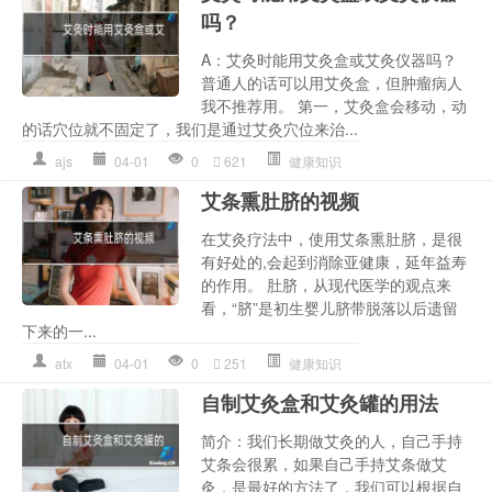
吗？
A：艾灸时能用艾灸盒或艾灸仪器吗？
普通人的话可以用艾灸盒，但肿瘤病人
我不推荐用。 第一，艾灸盒会移动，动
的话穴位就不固定了，我们是通过艾灸穴位来治...
ajs
04-01
0
621
健康知识
艾条熏肚脐的视频
在艾灸疗法中，使用艾条熏肚脐，是很
有好处的,会起到消除亚健康，延年益寿
的作用。 肚脐，从现代医学的观点来
看，“脐”是初生婴儿脐带脱落以后遗留
下来的一...
atx
04-01
0
251
健康知识
自制艾灸盒和艾灸罐的用法
简介：我们长期做艾灸的人，自己手持
艾条会很累，如果自己手持艾条做艾
灸，是最好的方法了，我们可以根据自