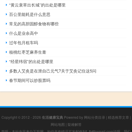
“黄云衰草出长城”的出处是哪里
百公里能耗是什么意思
常见的高胆固醇食物有哪些
什么是业余高中
过年包月租车吗
核桃红枣芝麻养生膏
“经星纬宿”的出处是哪里
多数人艾灸是在泄自己元气?关于艾灸记住这5问
春节期间可以炒股票吗
Copyright © 2012 - 2026
生活健康宝典
Powered by
网站分类目录
|
精选推荐文章
|
网站地图
|
疑难解答
声明：本站内容来自互联网，如信息有错误可发邮件到f_fb#foxmail.com说明，我们