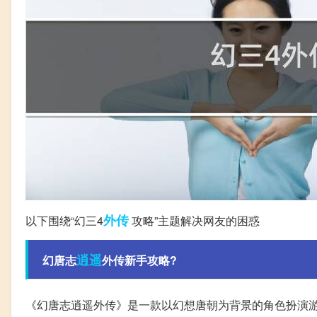
外传
以下围绕“幻三4
攻略”主题解决网友的困惑
逍遥
幻唐志
外传新手攻略?
《幻唐志逍遥外传》是一款以幻想唐朝为背景的角色扮演游