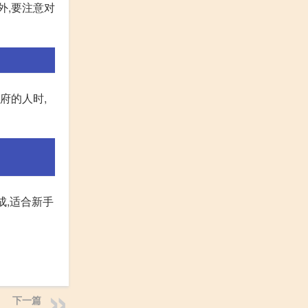
外,要注意对
府的人时,
成,适合新手
下一篇