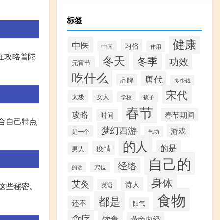
标签
健康
中医
习俗
中国
作用
在攻略普陀
冬天
冬季
功效
元宵节
吃什么
唐代
品牌
多少钱
宋代
太极
女人
学校
孩子
春节
攻略
春节期间
时间
合自己特点
梦幻西游
游戏
是一个
气功
的人
的是
疫情
男人
自己的
经络
穴位
的话
身体
艾灸
诗人
这些秘密。
英语
食物
都是
还不
阳气
食疗
饮食
黄帝内经