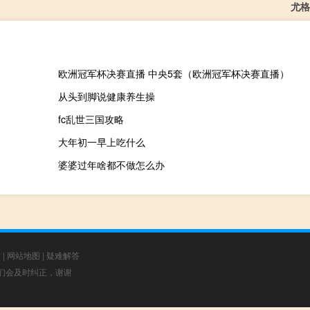
尤格
欧洲冠军杯决赛直播 中央5套（欧洲冠军杯决赛直播）
从头到脚说健康养生操
fc乱世三国攻略
大年初一早上吃什么
婆婆过年啥都不做怎么办
章
|
网站地图
|
疑难解答
，我们会及时纠正，谢谢