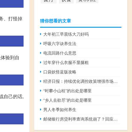
任务、打怪掉
猜你想看的文章
大年初三早晨练大刀好吗
呼吸六字诀养生法
电流回路什么意思
以体验到自
过年穿什么衣服不显腿粗
口袋妖怪蓝版攻略
经济日报：持续优化调控政策增强市场活力
“时攀小山桂”的出处是哪里
战自己的话,
“乡人去欲尽”的出处是哪里
男人冬季如何养生
邮储银行房贷利率查询系统崩了？回应称目前访问查询的用户较多可以稍候重新访问