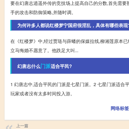
要在幻唐志逍遥外传的竞技场上提高自己的分数,首先需要
手的攻击和防御策略,并随时调。
为何许多人都说红楼梦宁国府很淫乱，具体有哪些表现
在《红楼梦》中,经过贾琏与薛蟠的保媒拉线,柳湘莲原本已
立马悔婚不愿意了。他跌足大叫...
门派
幻唐志什么
适合平民?
1 幻唐志中,适合平民的门派是七星门派。2 七星门派适合
玩家或者没有太多时间投入游。
网络标签
上一篇