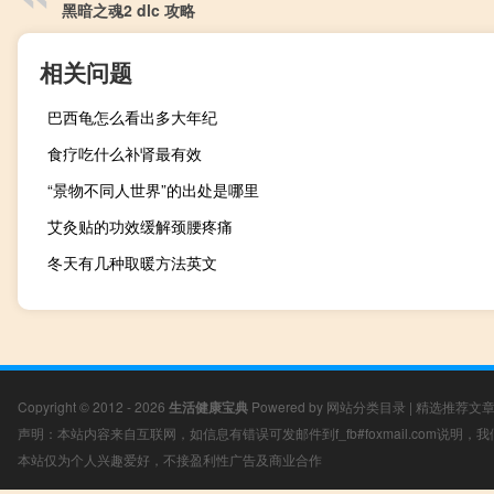
黑暗之魂2 dlc 攻略
相关问题
巴西龟怎么看出多大年纪
食疗吃什么补肾最有效
“景物不同人世界”的出处是哪里
艾灸贴的功效缓解颈腰疼痛
冬天有几种取暖方法英文
Copyright © 2012 - 2026
生活健康宝典
Powered by
网站分类目录
|
精选推荐文
声明：本站内容来自互联网，如信息有错误可发邮件到f_fb#foxmail.com说明
本站仅为个人兴趣爱好，不接盈利性广告及商业合作