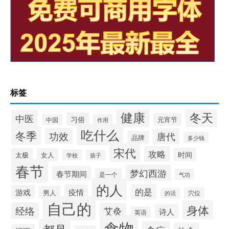
标签
健康
冬天
中医
习俗
元宵节
中国
作用
吃什么
冬季
功效
唐代
品牌
多少钱
宋代
攻略
时间
太极
女人
学校
孩子
春节
梦幻西游
春节期间
是一个
气功
的人
的是
疫情
游戏
男人
穴位
的话
自己的
身体
经络
艾灸
诗人
英语
食物
都是