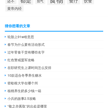
食疗
饮食
还不
阳气
黄帝内经
猜你想看的文章
轮胎上91w啥意思
春节为什么要有活动形式
过年零食干货有哪些名字
红色警戒盟军攻略
在职研究生上课时间怎么安排
10款适合冬季养生糖水
密歇根大学在哪个州
核桃养生奶多少钱一箱
小兵的故事2.5攻略
“敬之亦奚取”的出处是哪里