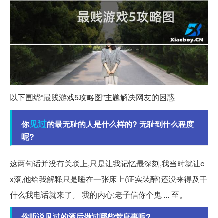
以下围绕“最贱游戏5攻略图”主题解决网友的困惑
见过
你
的最无耻的人是什么样的? 无耻到什么程度
呢?
这两句话并没有关联上,只是让我记忆最深刻,我当时就让e
x滚,他给我解释只是睡在一张床上(证实装醉)还没来得及干
什么我电话就来了。 我的内心:老子信你个鬼 ... 至。
你听说见过的酒后做过哪些荒唐事呢?