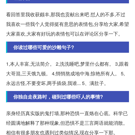
看回答里我收获颇丰,那我也贡献出来吧 怼人的不多,不过
我喜欢一些我个人觉得挺有意思的表情包,分享给大家,希望
大家喜欢,大家有好玩的表情包可以在评论区分享一下。
你读过哪些可爱的沙雕句子?
1,本人丰富,无法简介。 2,洗洗睡吧,梦里什么都有。 3,跟着
大哥混,三天饿九顿。 4,悄悄熬成地中海,惊艳所有人。 5,
永远古怪,不要变坏,两手插袋,我谁... 5、满肚子。
你独自走夜路时，碰到过哪些吓人的事情?
亲身经历真实版的鬼打墙,那种恐惧一直烙在心底。科学已
经圆满地解释了那种现象,但恐惧不是三言两语就能消散。
相信有很多朋友也遇到过类似情况,现在分享一下那。