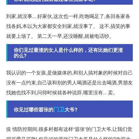
到家,就没事... 好家伙,这次也一样,吃饱喝足了,各回各家各
找各妈,本以为大家都安全到家,就没事了。 这不,搞笑的事
就要上场了。 第二天一早,还没睡醒,就被电话吵。
你们见过最渣的女人是什么样的，还有比她们更渣
的么?
我认识的一个女孩,是做媒体的,和别人搞对象的时候对自己
没有一点约束,自己该和别的男人喝酒还是出去喝酒,男朋友
找她也找不到,问得时候就各种说辞,嘴里没有... 卖。
门卫
你见过哪些嚣张的
大爷?
疫 情防控期间,很多村都有这样“嚣张”的门卫大爷,让我们觉
得可爱又可敬! 你见过的嚣张门卫大爷是什么样的?欢迎大