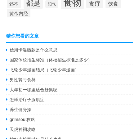
食物
都是
食疗
饮食
还不
阳气
黄帝内经
猜你想看的文章
信用卡溢缴款是什么意思
国家体校招生标准（体校招生标准是多少）
飞轮少年漫画结局（飞轮少年漫画）
男性肾亏食补
大年初一哪里适合赶集呢
怎样治疗子腺肌症
养生健身操
grimsoul攻略
天虎神祠攻略
媳妇去娘家过年是什么生肖