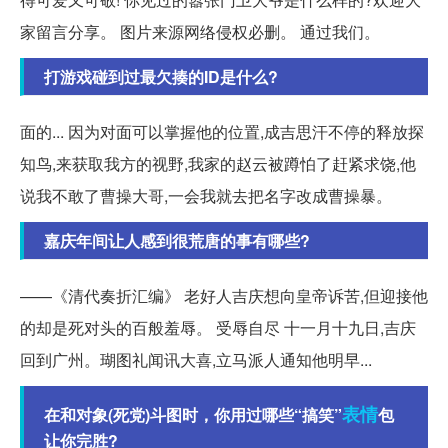
家留言分享。 图片来源网络侵权必删。 通过我们。
打游戏碰到过最欠揍的ID是什么?
面的... 因为对面可以掌握他的位置,成吉思汗不停的释放探
知鸟,来获取我方的视野,我家的赵云被蹲怕了赶紧求饶,他
说我不敢了曹操大哥,一会我就去把名字改成曹操暴。
嘉庆年间让人感到很荒唐的事有哪些?
——《清代奏折汇编》 老好人吉庆想向皇帝诉苦,但迎接他
的却是死对头的百般羞辱。 受辱自尽 十一月十九日,吉庆
回到广州。瑚图礼闻讯大喜,立马派人通知他明早...
表情
在和对象(死党)斗图时，你用过哪些“搞笑”
包
让你完胜?