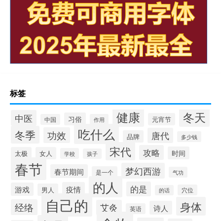
标签
健康
冬天
中医
习俗
元宵节
中国
作用
吃什么
冬季
功效
唐代
品牌
多少钱
宋代
攻略
时间
太极
女人
学校
孩子
春节
梦幻西游
春节期间
是一个
气功
的人
的是
疫情
游戏
男人
穴位
的话
自己的
身体
经络
艾灸
诗人
英语