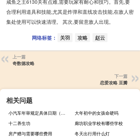
咸鱼之王6130关有点难,需要玩家有耐心和技巧。首先,要
合理利用道具和技能,尤其是炸弹和直线攻击技能,在敌人密
集处使用可以快速清理。 其次,要留意敌人出现。
网络标签：
关羽
攻略
赵云
上一篇
奇数德攻略
下一篇
恋爱攻略 豆瓣
相关问题
小汽车年审规定具体日期（小汽车车辆年审时间规定是多少?）
大年初中的女孩命硬吗
十二养生功
廊坊职业学校有哪些学校
房产赠与需要哪些费用
冬天出行用什么灯