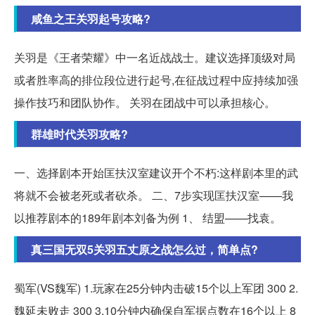
咸鱼之王关羽起号攻略?
关羽是《王者荣耀》中一名近战战士。建议选择顶级对局
或者胜率高的排位段位进行起号,在征战过程中应持续加强
操作技巧和团队协作。 关羽在团战中可以承担核心。
群雄时代关羽攻略?
一、选择剧本开始匡扶汉室建议开个不朽:这样剧本里的武
将就不会被老死或者砍杀。 二、7步实现匡扶汉室——我
以推荐剧本的189年剧本刘备为例 1、 结盟——找袁。
真三国无双5关羽五丈原之战怎么过，简单点?
蜀军(VS魏军) 1.玩家在25分钟内击破15个以上军团 300 2.
魏延未败走 300 3.10分钟内确保自军据点数在16个以上 8