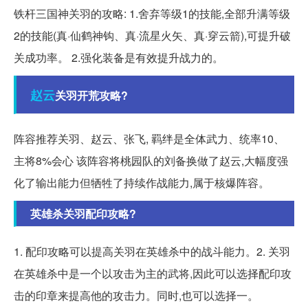
铁杆三国神关羽的攻略: 1.舍弃等级1的技能,全部升满等级
2的技能(真·仙鹤神钩、真·流星火矢、真·穿云箭),可提升破
关成功率。 2.强化装备是有效提升战力的。
赵云
关羽开荒攻略?
阵容推荐关羽、赵云、张飞, 羁绊是全体武力、统率10、
主将8%会心 该阵容将桃园队的刘备换做了赵云,大幅度强
化了输出能力但牺牲了持续作战能力,属于核爆阵容。
英雄杀关羽配印攻略?
1. 配印攻略可以提高关羽在英雄杀中的战斗能力。2. 关羽
在英雄杀中是一个以攻击为主的武将,因此可以选择配印攻
击的印章来提高他的攻击力。同时,也可以选择一。