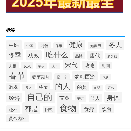
标签
健康
冬天
中医
习俗
元宵节
中国
作用
吃什么
冬季
功效
唐代
品牌
多少钱
宋代
攻略
时间
太极
女人
学校
孩子
春节
梦幻西游
春节期间
是一个
气功
的人
的是
疫情
游戏
男人
穴位
的话
自己的
身体
经络
艾灸
诗人
英语
食物
都是
食疗
饮食
还不
阳气
黄帝内经