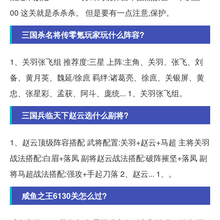
00 这关就是杀杀杀。 但是要有一点注意,保护。
三国杀名将传零氪玩家玩什么阵容?
1、关羽张飞组 推荐度:三星 上阵:主角、关羽、张飞、刘
备、黄月英、魏延/徐庶 羁绊:诸葛亮、徐庶、关银屏、黄
忠、张星彩、孟获、阿斗、庞统... 1、关羽张飞组。
三国兵临天下赵云选什么副将?
1、赵云顶级阵容搭配 武将配置:关羽+赵云+马超 主将关羽
战法搭配:白眉+落凤 副将赵云战法搭配:破阵摧坚+落凤 副
将马超战法搭配:强攻+手起刀落 2、赵云... 1、。
咸鱼之王6130关怎么过?