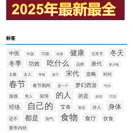
标签
健康
冬天
中医
习俗
元宵节
中国
作用
吃什么
冬季
功效
唐代
品牌
多少钱
宋代
攻略
时间
太极
女人
学校
孩子
春节
梦幻西游
春节期间
是一个
气功
的人
的是
疫情
游戏
男人
穴位
的话
自己的
身体
经络
艾灸
诗人
英语
食物
都是
食疗
饮食
还不
阳气
黄帝内经