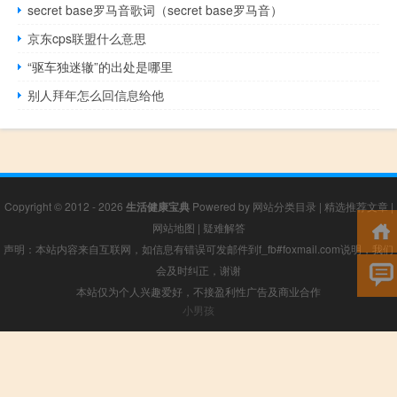
secret base罗马音歌词（secret base罗马音）
京东cps联盟什么意思
“驱车独迷辙”的出处是哪里
别人拜年怎么回信息给他
Copyright © 2012 - 2026
生活健康宝典
Powered by
网站分类目录
|
精选推荐文章
|
网站地图
|
疑难解答
声明：本站内容来自互联网，如信息有错误可发邮件到f_fb#foxmail.com说明，我们
会及时纠正，谢谢
本站仅为个人兴趣爱好，不接盈利性广告及商业合作
小男孩