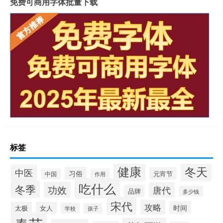
免费可商用字体批量下载
标签
健康
冬天
中医
习俗
元宵节
中国
作用
吃什么
冬季
功效
唐代
品牌
多少钱
宋代
攻略
时间
太极
女人
学校
孩子