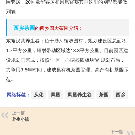
园套房，20间豪华客房和凤凰官郏其中这里的别墅都能做
到氡...
西乡
茶园
的西乡四大茶园介绍：
东裕汉茶养生谷：位于沙河镇枣园村，规划建设区总面积
1.7平方公里，辐射带动区域达13.3平方公里。目前园区建
设规划已完成，按照“一区一心两核四板块”的规划布局，
力争用3-5年时间，建成集有机茶园管理、高产有机茶园示
范...
网络标签：
从化
凤凰
凤凰养生谷
茶园
西乡
上一篇
养生小镇
下一篇