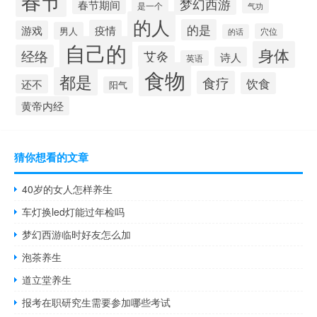
春节
梦幻西游
春节期间
是一个
气功
的人
的是
疫情
游戏
男人
穴位
的话
自己的
身体
经络
艾灸
诗人
英语
食物
都是
食疗
饮食
还不
阳气
黄帝内经
猜你想看的文章
40岁的女人怎样养生
车灯换led灯能过年检吗
梦幻西游临时好友怎么加
泡茶养生
道立堂养生
报考在职研究生需要参加哪些考试