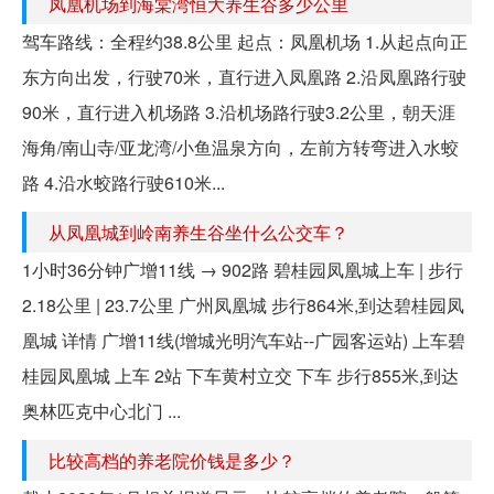
凤凰机场到海棠湾恒大养生谷多少公里
驾车路线：全程约38.8公里 起点：凤凰机场 1.从起点向正
东方向出发，行驶70米，直行进入凤凰路 2.沿凤凰路行驶
90米，直行进入机场路 3.沿机场路行驶3.2公里，朝天涯
海角/南山寺/亚龙湾/小鱼温泉方向，左前方转弯进入水蛟
路 4.沿水蛟路行驶610米...
从凤凰城到岭南养生谷坐什么公交车？
1小时36分钟广增11线 → 902路 碧桂园凤凰城上车 | 步行
2.18公里 | 23.7公里 广州凤凰城 步行864米,到达碧桂园凤
凰城 详情 广增11线(增城光明汽车站--广园客运站) 上车碧
桂园凤凰城 上车 2站 下车黄村立交 下车 步行855米,到达
奥林匹克中心北门 ...
比较高档的养老院价钱是多少？