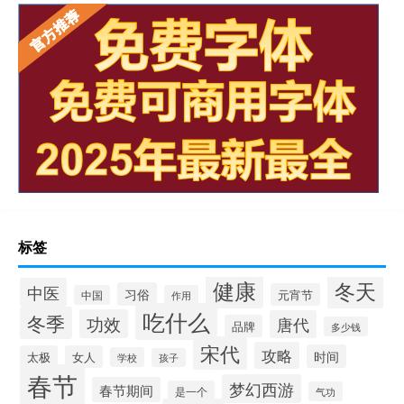
标签
健康
冬天
中医
习俗
元宵节
中国
作用
吃什么
冬季
功效
唐代
品牌
多少钱
宋代
攻略
时间
太极
女人
学校
孩子
春节
梦幻西游
春节期间
是一个
气功