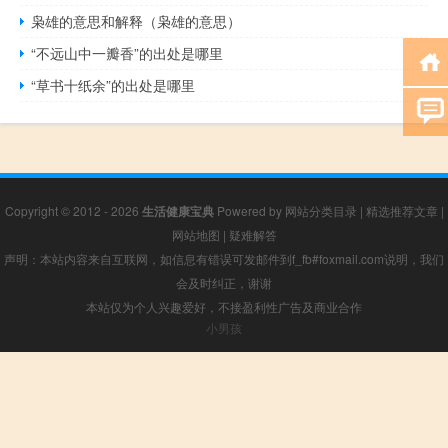
枭雄的意思和解释（枭雄的意思）
“不远山中一瓣香”的出处是哪里
“草书十纸余”的出处是哪里
Copyright © 2012 - 2026
生活健康宝典
Powered by
网站分类目录
|
精选推荐文章
|
网站地图
|
疑难解答
声明：本站内容来自互联网，如信息有错误可发邮件到f_fb#foxmail.com说明，我们
会及时纠正，谢谢
本站仅为个人兴趣爱好，不接盈利性广告及商业合作
小男孩