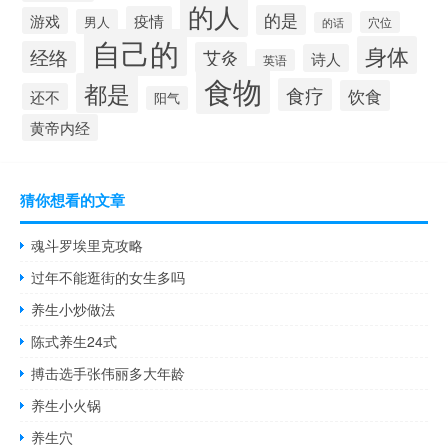
的人
的是
疫情
游戏
男人
穴位
的话
自己的
身体
经络
艾灸
诗人
英语
食物
都是
食疗
饮食
还不
阳气
黄帝内经
猜你想看的文章
魂斗罗埃里克攻略
过年不能逛街的女生多吗
养生小炒做法
陈式养生24式
搏击选手张伟丽多大年龄
养生小火锅
养生穴