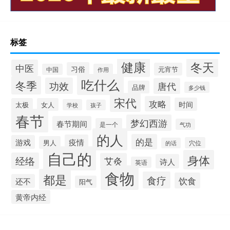
标签
健康
冬天
中医
习俗
元宵节
中国
作用
吃什么
冬季
功效
唐代
品牌
多少钱
宋代
攻略
时间
太极
女人
学校
孩子
春节
梦幻西游
春节期间
是一个
气功
的人
的是
疫情
游戏
男人
穴位
的话
自己的
身体
经络
艾灸
诗人
英语
食物
都是
食疗
饮食
还不
阳气
黄帝内经