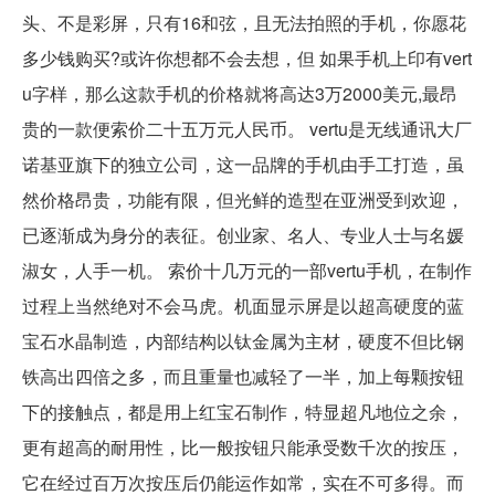
头、不是彩屏，只有16和弦，且无法拍照的手机，你愿花
多少钱购买?或许你想都不会去想，但 如果手机上印有vert
u字样，那么这款手机的价格就将高达3万2000美元,最昂
贵的一款便索价二十五万元人民币。 vertu是无线通讯大厂
诺基亚旗下的独立公司，这一品牌的手机由手工打造，虽
然价格昂贵，功能有限，但光鲜的造型在亚洲受到欢迎，
已逐渐成为身分的表征。创业家、名人、专业人士与名媛
淑女，人手一机。 索价十几万元的一部vertu手机，在制作
过程上当然绝对不会马虎。机面显示屏是以超高硬度的蓝
宝石水晶制造，内部结构以钛金属为主材，硬度不但比钢
铁高出四倍之多，而且重量也减轻了一半，加上每颗按钮
下的接触点，都是用上红宝石制作，特显超凡地位之余，
更有超高的耐用性，比一般按钮只能承受数千次的按压，
它在经过百万次按压后仍能运作如常，实在不可多得。而