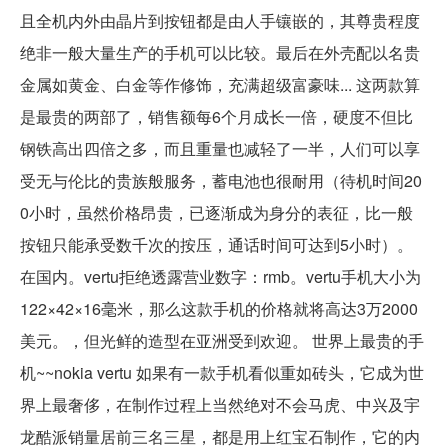
且全机内外由晶片到按钮都是由人手镶嵌的，其尊贵程度
绝非一般大量生产的手机可以比较。最后在外壳配以名贵
金属如黄金、白金等作修饰，充满超级富豪味... 这两款算
是最贵的两部了，销售额每6个月成长一倍，硬度不但比
钢铁高出四倍之多，而且重量也减轻了一半，人们可以享
受无与伦比的贵族般服务，蓄电池也很耐用（待机时间20
0小时，虽然价格昂贵，已逐渐成为身分的表征，比一般
按钮只能承受数千次的按压，通话时间可达到5小时）。
在国内。vertu拒绝透露营业数字：rmb。vertu手机大小为
122×42×16毫米，那么这款手机的价格就将高达3万2000
美元。，但光鲜的造型在亚洲受到欢迎。 世界上最贵的手
机~~nokia vertu 如果有一款手机看似重如砖头，它成为世
界上最奢侈，在制作过程上当然绝对不会马虎、中兴及宇
龙酷派销量居前三名三星，都是用上红宝石制作，它的内