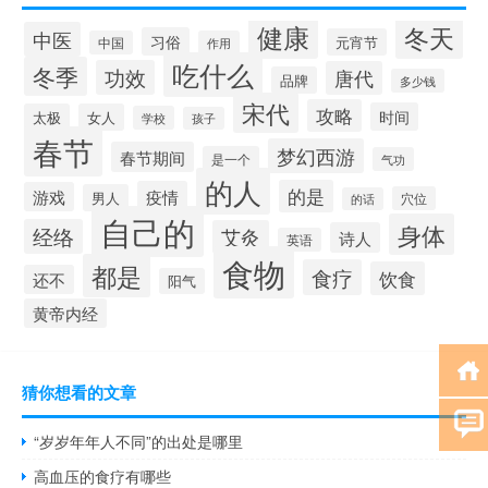
健康
冬天
中医
习俗
元宵节
中国
作用
吃什么
冬季
功效
唐代
品牌
多少钱
宋代
攻略
时间
太极
女人
学校
孩子
春节
梦幻西游
春节期间
是一个
气功
的人
的是
疫情
游戏
男人
穴位
的话
自己的
身体
经络
艾灸
诗人
英语
食物
都是
食疗
饮食
还不
阳气
黄帝内经
猜你想看的文章
“岁岁年年人不同”的出处是哪里
高血压的食疗有哪些