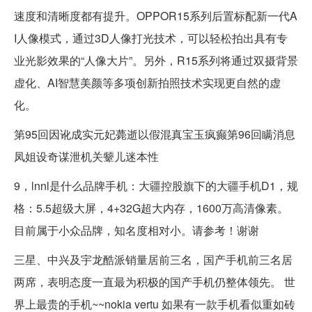
速度和清晰度都有提升。OPPOR15系列后置标配新一代A
I人像模式，通过3D人像打光技术，可以轻松拍出具有专
业光影效果的“人像大片”。另外，R15系列将通过双摄背景
虚化、AI智慧美颜等多项创新拍照技术实现更自然的虚
化。
第95回因讹成实元妃薨逝以假混真宝玉疯癫第96回瞒消息
凤姐设奇谋泄机关颦儿迷本性
9，lnnl是什么品牌手机：大疆控股旗下的大疆手机D1，规
格：5.5超级大屏，4+32G超大内存，1600万高清像素。
目前属于小众品牌，知名度相对小。请参考！谢谢
三星、中兴及宇龙酷派销量居前三名，国产手机前三名居
两席，表明态度一直最为积极的国产手机仍整体领先。 世
界上最贵的手机~~nokia vertu 如果有一款手机看似重如砖