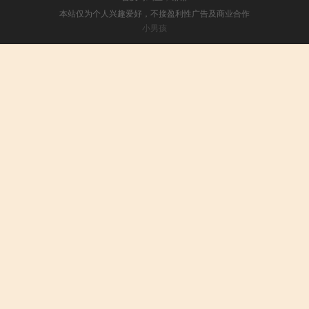
本站仅为个人兴趣爱好，不接盈利性广告及商业合作
小男孩