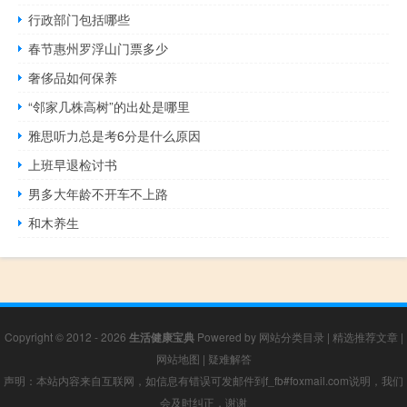
行政部门包括哪些
春节惠州罗浮山门票多少
奢侈品如何保养
“邻家几株高树”的出处是哪里
雅思听力总是考6分是什么原因
上班早退检讨书
男多大年龄不开车不上路
和木养生
Copyright © 2012 - 2026
生活健康宝典
Powered by
网站分类目录
|
精选推荐文章
|
网站地图
|
疑难解答
声明：本站内容来自互联网，如信息有错误可发邮件到f_fb#foxmail.com说明，我们
会及时纠正，谢谢