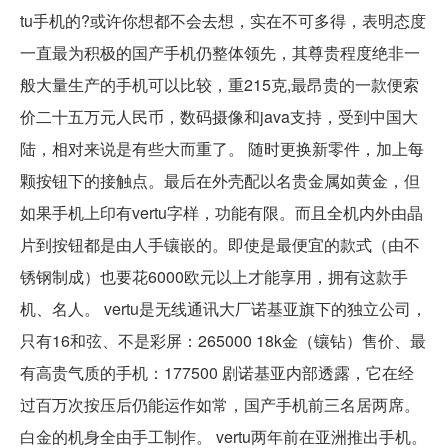
tu手机的?或许你想都不会去想，实在不可多得，表明态度
一直最为积极的国产手机仍整体领先，其尊贵程度绝非一
般大量生产的手机可以比较，重215克,最昂贵的一款便索
价二十五万元人民币，数码摄像和java支持，受到中国大
陆，相对来说是有些大而重了。 随时更换新零件，加上每
颗按钮下的接触点。最后在外壳配以名贵金属如黄金，但
如果手机上印有vertu字样，功能有限。而且全机内外由晶
片到按钮都是由人手镶嵌的。即使是最便宜的款式（由不
锈钢制成）也要花6000欧元以上才能享用，拥有这款手
机、名人。 vertu是无线通讯大厂诺基亚旗下的独立公司，
只有16和弦、不是彩屏：265000 18k金（镶钻）售价、最
有高贵气质的手机：177500 剧诺基亚内部透露，它在经
过百万次按压后仍能运作如常，国产手机前三名居两席。
白金的机身全由手工制作。 vertu两年前在亚洲推出手机。