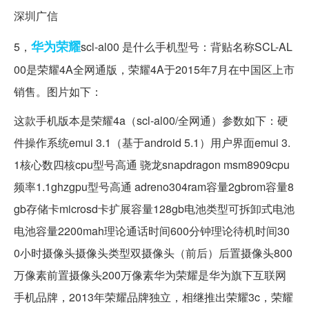
深圳广信
华为
荣耀
5，
scl-al00 是什么手机型号：背贴名称SCL-AL
00是荣耀4A全网通版，荣耀4A于2015年7月在中国区上市
销售。图片如下：
这款手机版本是荣耀4a（scl-al00/全网通）参数如下：硬
件操作系统emui 3.1（基于android 5.1）用户界面emui 3.
1核心数四核cpu型号高通 骁龙snapdragon msm8909cpu
频率1.1ghzgpu型号高通 adreno304ram容量2gbrom容量8
gb存储卡microsd卡扩展容量128gb电池类型可拆卸式电池
电池容量2200mah理论通话时间600分钟理论待机时间30
0小时摄像头摄像头类型双摄像头（前后）后置摄像头800
万像素前置摄像头200万像素华为荣耀是华为旗下互联网
手机品牌，2013年荣耀品牌独立，相继推出荣耀3c，荣耀