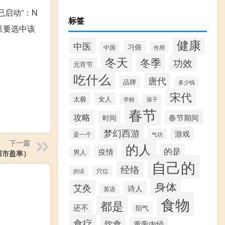
已启动”：N
标签
nfig只要选中该
健康
中医
习俗
中国
作用
冬天
冬季
功效
元宵节
吃什么
唐代
品牌
多少钱
宋代
太极
女人
学校
孩子
春节
攻略
春节期间
时间
梦幻西游
游戏
是一个
气功
下一篇
的人
的是
疫情
男人
票市盈率）
自己的
经络
穴位
的话
身体
艾灸
诗人
英语
食物
都是
还不
阳气
食疗
饮食
黄帝内经