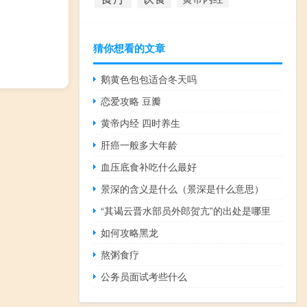
猜你想看的文章
鹅黄色包包适合冬天吗
恋爱攻略 豆瓣
黄帝内经 四时养生
肝癌一般多大年龄
血压底食补吃什么最好
景深的含义是什么（景深是什么意思）
“其谒云晋水部员外郎贺亢”的出处是哪里
如何攻略黑龙
熬粥食疗
公务员面试考些什么