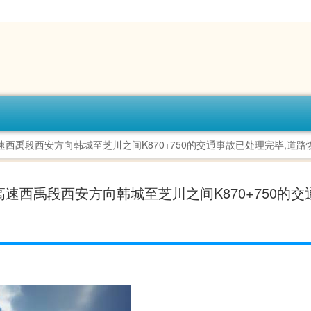
:46京昆高速西禹段西安方向韩城至芝川之间K870+750的交通事故已处理完毕,道路恢
8:46京昆高速西禹段西安方向韩城至芝川之间K870+750的