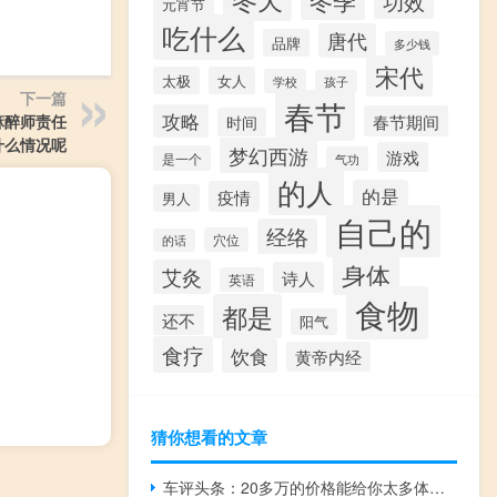
冬季
功效
元宵节
吃什么
唐代
品牌
多少钱
宋代
太极
女人
学校
孩子
下一篇
春节
攻略
春节期间
麻醉师责任
时间
什么情况呢
梦幻西游
游戏
是一个
气功
的人
的是
疫情
男人
自己的
经络
穴位
的话
身体
艾灸
诗人
英语
食物
都是
还不
阳气
食疗
饮食
黄帝内经
猜你想看的文章
车评头条：20多万的价格能给你太多体验 试君越Avenir