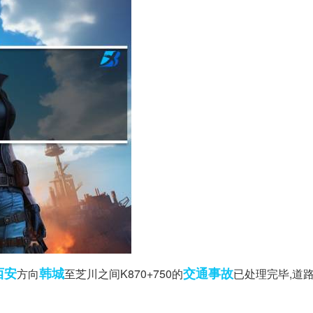
西安
韩城
交通事故
方向
至芝川之间K870+750的
已处理完毕,道