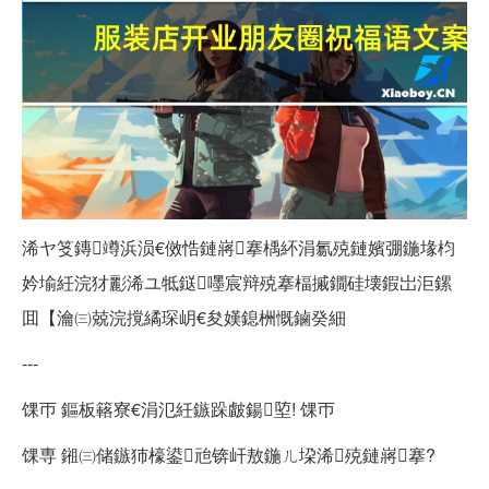
浠ヤ笅鏄竴浜涢€傚悎鏈嶈搴楀紑涓氱殑鏈嬪弸鍦堟枃
妗堬紝浣犲彲浠ユ牴鎹嚜宸辩殑搴楅摵鐗硅壊鍜岀洰鏍
囬【瀹㈢兢浣撹繘琛岄€夋嫨鎴栦慨鏀癸細
---
馃帀 鏂板簵寮€涓氾紝鏃跺皻鍚埅! 馃帀
馃専 鎺㈢储鏃犻檺鍙兘锛屽敖鍦ㄦ垜浠殑鏈嶈搴?