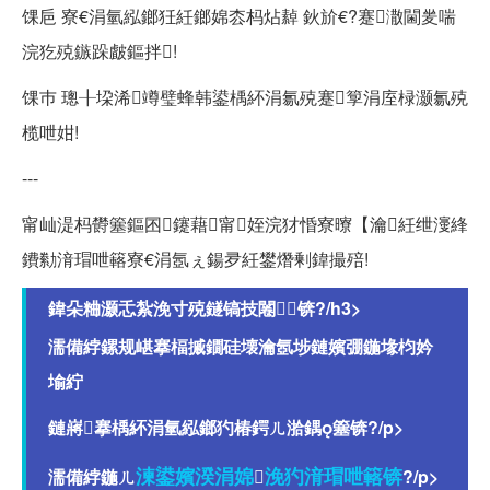
馃巵 寮€涓氫紭鎯狅紝鎯婂枩杩炶繛 鈥斺€?蹇潵閫夎喘
浣犵殑鏃跺皻鏂拌!
馃巿 璁╂垜浠竴璧蜂韩鍙楀紑涓氱殑蹇箰涓庢椂灏氱殑
榄呭姏!
---
甯屾湜杩欎簺鏂囨鑳藉甯姪浣犲惛寮曢【瀹紝绁濅綘
鐨勬湇瑁呭簵寮€涓氬ぇ鍚夛紝鐢熸剰鍏撮殕!
鍏朵粬灏忎紮浼寸殑鐩镐技闂锛?/h3>
濡備綍鏍规嵁搴楅摵鐗硅壊瀹氬埗鏈嬪弸鍦堟枃妗
堬紵
鏈嶈搴楀紑涓氫紭鎯犳椿鍔ㄦ湁鍝簺锛?/p>
湅鍙嬪湀涓婂
浼犳湇瑁呭簵锛
濡備綍鍦ㄦ

?/p>