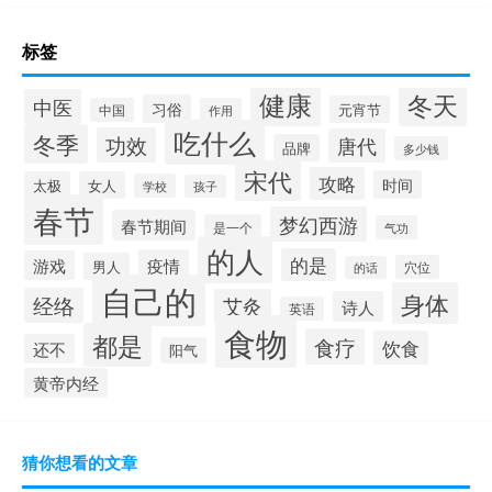
标签
健康
冬天
中医
习俗
元宵节
中国
作用
吃什么
冬季
功效
唐代
品牌
多少钱
宋代
攻略
时间
太极
女人
学校
孩子
春节
梦幻西游
春节期间
是一个
气功
的人
的是
疫情
游戏
男人
穴位
的话
自己的
身体
经络
艾灸
诗人
英语
食物
都是
食疗
饮食
还不
阳气
黄帝内经
猜你想看的文章