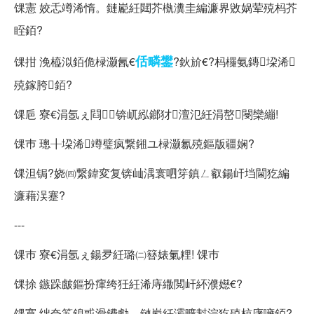
馃憲 姣忎竴浠惰。鏈嶏紝閮芥槸瀵圭編濂界敓娲荤殑杩芥
眰銆?
佸疄鐢
馃拑 浼橀泤銆佹椂灏氥€
?鈥斺€?杩欏氨鏄垜浠
殑鎵胯銆?
馃巵 寮€涓氬ぇ閰锛屼紭鎯犲澶氾紝涓嶅閿欒繃!
馃巿 璁╂垜浠竴璧疯繋鎺ユ椂灏氱殑鏂版疆娴?
馃泹锔?娆㈣繋鍏変复锛屾湡寰呬笌鎮ㄥ叡鍚屽垱閫犵編
濂藉洖蹇?
---
馃巿 寮€涓氬ぇ鍚夛紝璐㈡簮婊氭粴! 馃巿
馃捈 鏃跺皻鏂扮瘒绔狅紝浠庤繖閲屽紑濮嬨€?
馃寛 绌夸笂鎴戜滑鐨勮。鏈嶏紝灞曠幇浣犵殑椋庨噰銆?