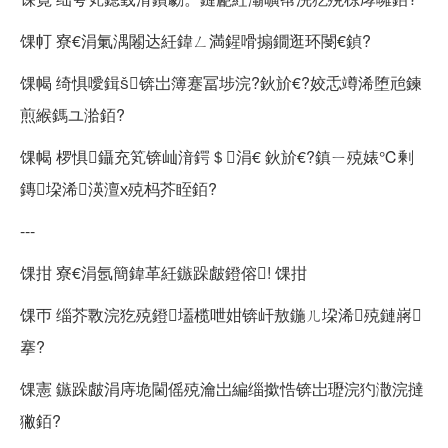
馃帄 寮€涓氭湡闂达紝鍏ㄥ満鍟嗗搧鐗逛环閿€鍞?
馃幆 绮惧噯鍓锛岀簿蹇冨埗浣?鈥斺€?姣忎竴浠堕兘鍊
煎緱鎷ユ湁銆?
馃幆 椤惧鑷充笂锛屾湇鍔＄涓€ 鈥斺€?鎮ㄧ殑婊℃剰
鏄垜浠渶澶х殑杩芥眰銆?
---
馃拑 寮€涓氬簡鍏革紝鏃跺皻鐙傛! 馃拑
馃帀 缁芥斁浣犵殑鐙壒榄呭姏锛屽敖鍦ㄦ垜浠殑鏈嶈
搴?
馃憲 鏃跺皻涓庤垝閫傜殑瀹岀編缁撳悎锛岀瓑浣犳潵浣撻
獙銆?