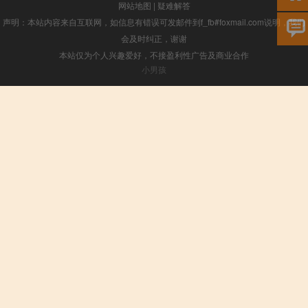
网站地图
|
疑难解答
声明：本站内容来自互联网，如信息有错误可发邮件到f_fb#foxmail.com说明，我们
会及时纠正，谢谢
本站仅为个人兴趣爱好，不接盈利性广告及商业合作
小男孩