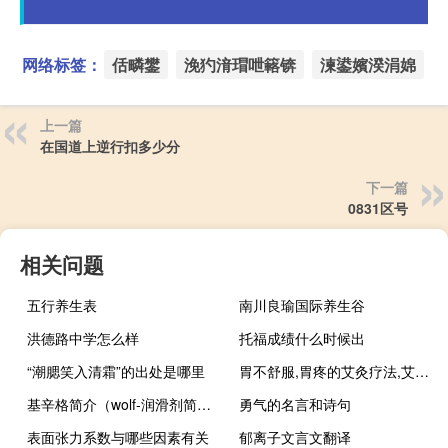
网络标签：
佸疄鐢
浼犳湇瑁呭簵锛
湅鍙嬪湀涓婂
上一篇
在国道上逆行扣多少分
下一篇
0831区号
相关问题
五行养生表
南川良瑜国际养生谷
洪德路中学怎么样
托福成绩什么时候出
“潮腮笑入清霜”的出处是哪里
胃不舒服,胃疼的艾灸疗法,艾灸哪些穴位?
基辛格简介（wolf-润滑剂简介）
勇气的名言和诗句
表面张力系数与哪些因素有关
郁离子文言文翻译