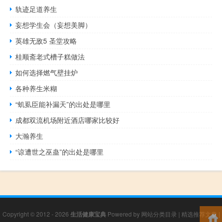
轨迹足道养生
妄想学生会（妄想美脚）
英雄无敌5 圣堂攻略
桂顺斋老式槽子糕做法
如何选择燃气壁挂炉
各种养生米糊
“虮虱臣能补漏天”的出处是哪里
成都双流机场附近酒店哪家比较好
大瀚养生
“谅遭世之巫蛊”的出处是哪里
Copyright © 2012 - 2026
生活健康宝典
Powered by
网站分类目录
|
精选推荐文章
|