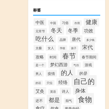
标签
健康
中医
习俗
中国
作用
冬天
冬季
功效
元宵节
吃什么
唐代
品牌
多少钱
宋代
太极
女人
学校
孩子
春节
攻略
春节期间
时间
梦幻西游
游戏
是一个
气功
的人
的是
疫情
男人
自己的
经络
穴位
的话
身体
艾灸
诗人
英语
食物
都是
还不
阳气
食疗
饮食
黄帝内经