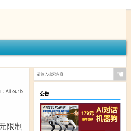
☚
ll our b
公告
器无限制