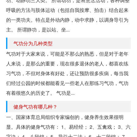
功、动静功三大类。 所谓动功，是将意念活动，各种调整
呼吸的方法与肢体运动（包括自我按摩、拍击）结合起来
的一类功夫。特点是外动内静，动中求静，以调身导引为
主。 所谓静功，是以站、坐...
气功分为几种类型
气功对于大家来说，可能是不那么的熟悉，但是对于老年
人来说，是那么的重要，现在很多退休的老人，都喜欢练
习气功，不但对身体有好处，还让预防很多疾病，每当我
们经过公园的时候都能看见一些老人在那练习气功，气功
有着很悠久的历史了。 气功是...
健身气功有哪几种？
一、国家体育总局组织专家编创的，健身养生效果很明
显。具体的健身气功有： 1、易经经； 2、五禽戏； 3、六
字诀； 4、八段锦； 5、导引十二法； 6、十二段锦； 7、