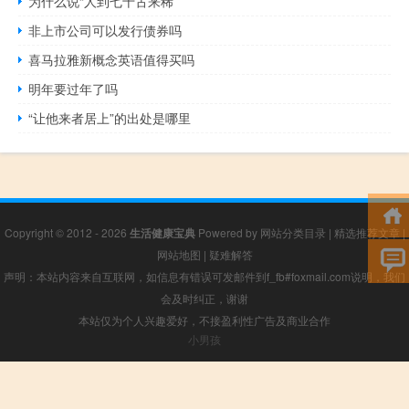
为什么说“人到七十古来稀”
非上市公司可以发行债券吗
喜马拉雅新概念英语值得买吗
明年要过年了吗
“让他来者居上”的出处是哪里
Copyright © 2012 - 2026
生活健康宝典
Powered by
网站分类目录
|
精选推荐文章
|
网站地图
|
疑难解答
声明：本站内容来自互联网，如信息有错误可发邮件到f_fb#foxmail.com说明，我们
会及时纠正，谢谢
本站仅为个人兴趣爱好，不接盈利性广告及商业合作
小男孩