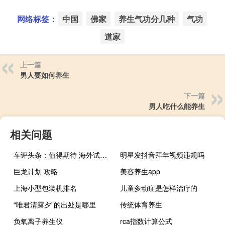
网络标签：
中国
佛家
养生气功分几种
气功
道家
上一篇
男人要如何养生
下一篇
男人吃什么能养生
相关问题
车评头条：值得期待 海外试驾2012款大众Jetta GLI
明星发抖音拜年视频违规吗
巨龙计划 攻略
美容养生app
上海小型包装机排名
儿童多动症是怎样治疗的
“唯君清露夕”的出处是哪里
传统体育养生
负氧离子养生仪
rca指数计算公式