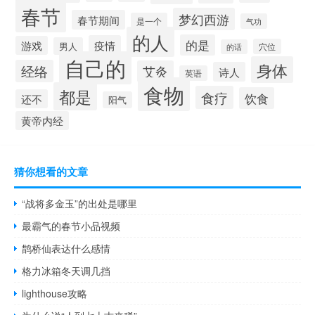
春节
梦幻西游
春节期间
是一个
气功
的人
的是
疫情
游戏
男人
穴位
的话
自己的
身体
经络
艾灸
诗人
英语
食物
都是
食疗
饮食
还不
阳气
黄帝内经
猜你想看的文章
“战将多金玉”的出处是哪里
最霸气的春节小品视频
鹊桥仙表达什么感情
格力冰箱冬天调几挡
lighthouse攻略