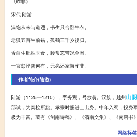
《昨非》
宋代 陆游
温饱从来与道违，书生只合卧牛衣。
老狐五百生前错，孤鹤三千岁後归。
舌自生肥胜玉食，腰常忘带况金围。
一官彭泽曾何有，元亮还家悔昨非。
作者简介(陆游)
山阴
陆游（1125—1210），字务观，号放翁。汉族，越州
部试，为秦桧所黜。孝宗时赐进士出身。中年入蜀，投身
极为丰富。著有《剑南诗稿》、《渭南文集》、《南唐书
网络标签