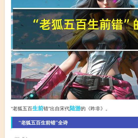
生前
陆游
“老狐五百
错”出自宋代
的《昨非》。
“老狐五百生前错”全诗