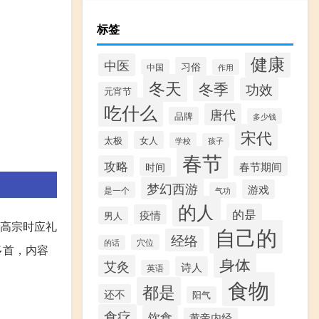
标签
健康
中医
习俗
中国
作用
冬天
冬季
功效
元宵节
吃什么
唐代
品牌
多少钱
宋代
太极
女人
学校
孩子
春节
攻略
春节期间
时间
梦幻西游
游戏
是一个
气功
的人
的是
疫情
男人
高宗时应礼
自己的
经络
穴位
的话
多首，内容
身体
艾灸
诗人
英语
食物
都是
还不
阳气
食疗
饮食
黄帝内经