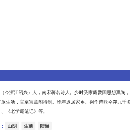
（今浙江绍兴）人，南宋著名诗人。少时受家庭爱国思想熏陶，
军旅生活，官至宝章阁待制。晚年退居家乡。创作诗歌今存九千
》、《老学庵笔记》等。
：
山阴
生前
陆游