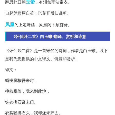
玉帝
翻思此日朝
，有泪如雨沾帝衣。
自起凭楼眉自茧，琪花开后知谁剪。
凤凰
阁上定蛛丝，凤凰阁下须苔藓。
《怀仙吟二首》白玉蟾 翻译、赏析和诗意
《怀仙吟二首》是一首宋代的诗词，作者是白玉蟾。以下
是我为您提供的中文译文、诗意和赏析：
译文：
蟠桃脱核吾来时，
桃核脱落，我来到此地，
铢衣拂石吾未归。
衣裳轻拂石头，我却还未归去。