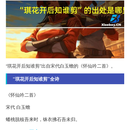
“琪花开后知谁剪”出自宋代白玉蟾的《怀仙吟二首》。
“琪花开后知谁剪”全诗
《怀仙吟二首》
宋代 白玉蟾
蟠桃脱核吾来时，铢衣拂石吾未归。