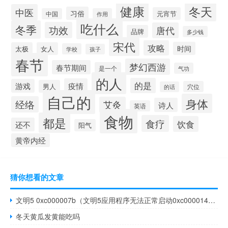
健康
冬天
中医
习俗
元宵节
中国
作用
吃什么
冬季
功效
唐代
品牌
多少钱
宋代
攻略
时间
太极
女人
学校
孩子
春节
梦幻西游
春节期间
是一个
气功
的人
的是
疫情
游戏
男人
穴位
的话
自己的
身体
经络
艾灸
诗人
英语
食物
都是
食疗
饮食
还不
阳气
黄帝内经
猜你想看的文章
文明5 0xc000007b（文明5应用程序无法正常启动0xc0000142）
冬天黄瓜发黄能吃吗