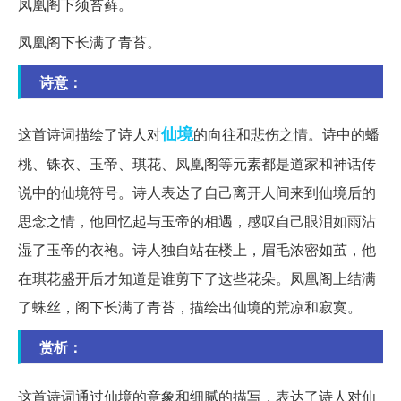
凤凰阁下须苔藓。
凤凰阁下长满了青苔。
诗意：
仙境
这首诗词描绘了诗人对
的向往和悲伤之情。诗中的蟠
桃、铢衣、玉帝、琪花、凤凰阁等元素都是道家和神话传
说中的仙境符号。诗人表达了自己离开人间来到仙境后的
思念之情，他回忆起与玉帝的相遇，感叹自己眼泪如雨沾
湿了玉帝的衣袍。诗人独自站在楼上，眉毛浓密如茧，他
在琪花盛开后才知道是谁剪下了这些花朵。凤凰阁上结满
了蛛丝，阁下长满了青苔，描绘出仙境的荒凉和寂寞。
赏析：
这首诗词通过仙境的意象和细腻的描写，表达了诗人对仙