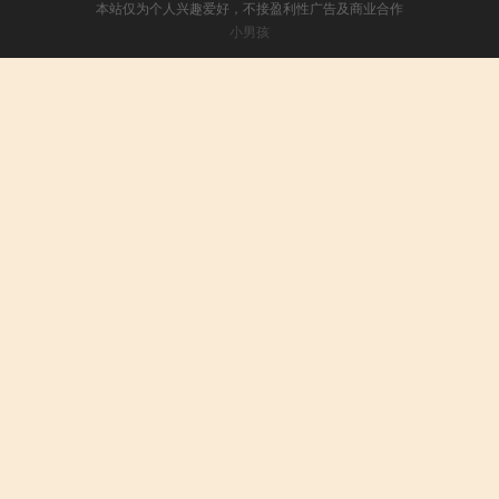
本站仅为个人兴趣爱好，不接盈利性广告及商业合作
小男孩