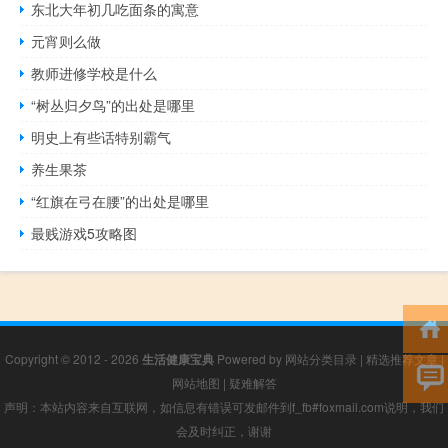
东北大年初几吃面条的寓意
元宵则么做
教师进修学校是什么
“树丛归夕鸟”的出处是哪里
明史上有些话特别霸气
养生果茶
“红旗在弓在腰”的出处是哪里
最贱游戏5攻略图
Copyright © 2012 - 2026
生活健康宝典
Powered by
网站分类目录
|
精选推荐文章
|
网站地图
|
疑难解答
声明：本站内容来自互联网，如信息有错误可发邮件到f_fb#foxmail.com说明，我们
会及时纠正，谢谢