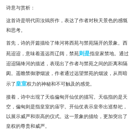
诗意与赏析：
这首诗是明代田汝鳷所作，表达了作者对秋天景色的感慨
和思考。
首先，诗的开篇描绘了绛河将西苑与禁苑隔开的景象。西
则是
苑迢迢，意味着遥远而辽阔，禁苑
指皇家禁地。通过
迢迢隔绛河的描述，表现出了作者与禁苑之间的距离和隔
阂。遥瞻禁御渺烟波，作者通过远望禁苑的烟波，从而暗
皇室
示了
权力的神秘和不可触及的感觉。
接着，诗中出现了天临偏甸开仙仗的描写。天临指的是天
空，偏甸则是指皇室的庙宇。开仙仗表示皇帝出巡祭祀，
以展示威严和崇高的仪式。这一景象的描绘，更加突出了
皇权的尊贵和威严。