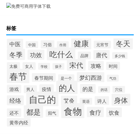
标签
健康
冬天
中医
习俗
元宵节
中国
作用
吃什么
冬季
功效
唐代
品牌
多少钱
宋代
攻略
时间
太极
女人
学校
孩子
春节
梦幻西游
春节期间
是一个
气功
的人
的是
疫情
游戏
男人
穴位
的话
自己的
身体
经络
艾灸
诗人
英语
食物
都是
食疗
饮食
还不
阳气
黄帝内经