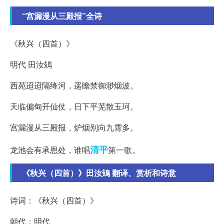
“宫漏漫从三殿报”全诗
《秋兴（四首）》
明代 田汝鳷
西苑迢迢隔绛河，遥瞻禁御渺烟波。
天临偏甸开仙仗，日下平芜散玉珂。
宫漏漫从三殿报，炉烟别向九霄多。
清平
龙池会有承恩处，谁唱
第一歌。
《秋兴（四首）》田汝鳷 翻译、赏析和诗意
诗词：《秋兴（四首）》
朝代：明代