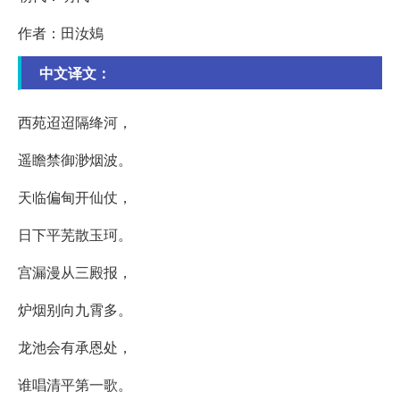
作者：田汝鳷
中文译文：
西苑迢迢隔绛河，
遥瞻禁御渺烟波。
天临偏甸开仙仗，
日下平芜散玉珂。
宫漏漫从三殿报，
炉烟别向九霄多。
龙池会有承恩处，
谁唱清平第一歌。