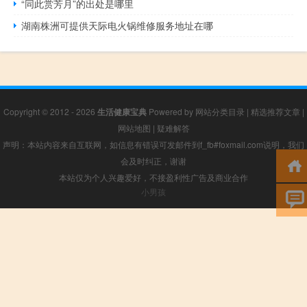
“同此赏芳月”的出处是哪里
湖南株洲可提供天际电火锅维修服务地址在哪
Copyright © 2012 - 2026
生活健康宝典
Powered by
网站分类目录
|
精选推荐文章
|
网站地图
|
疑难解答
声明：本站内容来自互联网，如信息有错误可发邮件到f_fb#foxmail.com说明，我们
会及时纠正，谢谢
本站仅为个人兴趣爱好，不接盈利性广告及商业合作
小男孩