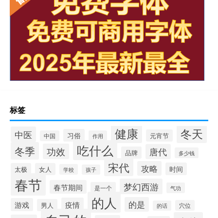
标签
健康
冬天
中医
习俗
元宵节
中国
作用
吃什么
冬季
功效
唐代
品牌
多少钱
宋代
攻略
时间
太极
女人
学校
孩子
春节
梦幻西游
春节期间
是一个
气功
的人
的是
疫情
游戏
男人
穴位
的话