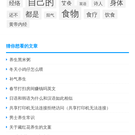
自己的
身体
经络
艾灸
诗人
英语
食物
都是
食疗
饮食
还不
阳气
黄帝内经
猜你想看的文章
养生黑米粥
冬天小鸡仔怎么喂
补气养生
春节打扫房间赚钱吗英文
日语和韩语为什么和汉语如此相似
共享打印机无法连接拒绝访问（共享打印机无法连接）
男士养生常识
关于藏红花养生的文案