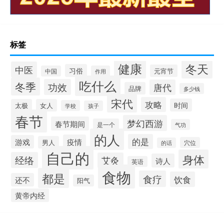
标签
健康
冬天
中医
习俗
元宵节
中国
作用
吃什么
冬季
功效
唐代
品牌
多少钱
宋代
攻略
时间
太极
女人
学校
孩子
春节
梦幻西游
春节期间
是一个
气功
的人
的是
疫情
游戏
男人
穴位
的话
自己的
身体
经络
艾灸
诗人
英语
食物
都是
食疗
饮食
还不
阳气
黄帝内经