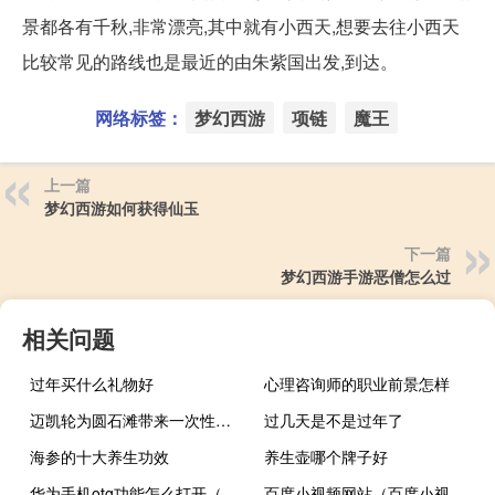
景都各有千秋,非常漂亮,其中就有小西天,想要去往小西天
比较常见的路线也是最近的由朱紫国出发,到达。
网络标签：
梦幻西游
项链
魔王
上一篇
梦幻西游如何获得仙玉
下一篇
梦幻西游手游恶僧怎么过
相关问题
过年买什么礼物好
心理咨询师的职业前景怎样
迈凯轮为圆石滩带来一次性紫色720S
过几天是不是过年了
海参的十大养生功效
养生壶哪个牌子好
华为手机otg功能怎么打开（手机otg功能是什么）
百度小视频网站（百度小视频）