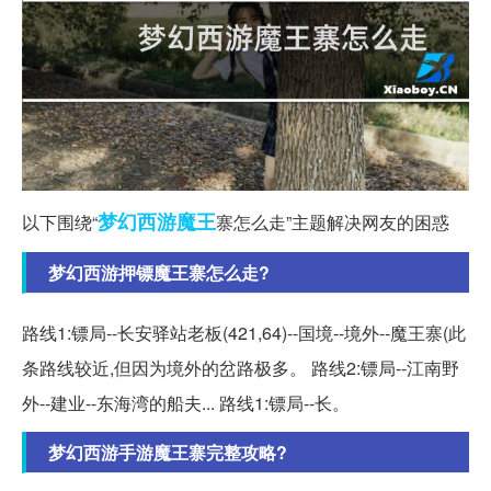
梦幻西游
魔王
以下围绕“
寨怎么走”主题解决网友的困惑
梦幻西游押镖魔王寨怎么走?
路线1:镖局--长安驿站老板(421,64)--国境--境外--魔王寨(此
条路线较近,但因为境外的岔路极多。 路线2:镖局--江南野
外--建业--东海湾的船夫... 路线1:镖局--长。
梦幻西游手游魔王寨完整攻略?