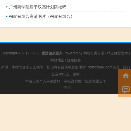
广州商学院属于双高计划院校吗
winner组合高清图片（winner组合）
Copyright © 2012 - 2026
生活健康宝典
Powered by
网站分类目录
|
精选推荐文章
|
网站地图
|
疑难解答
声明：本站内容来自互联网，如信息有错误可发邮件到f_fb#foxmail.com说明，我们
会及时纠正，谢谢
本站仅为个人兴趣爱好，不接盈利性广告及商业合作
小男孩