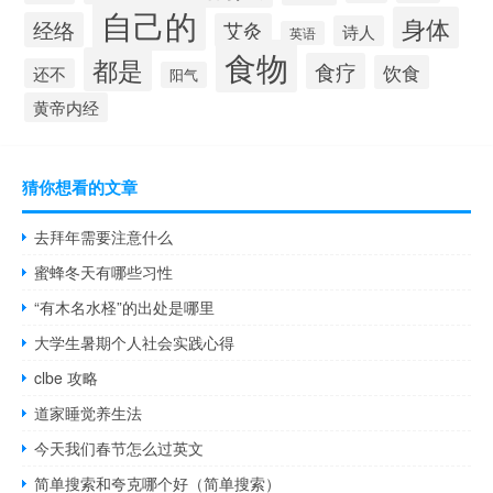
自己的
身体
经络
艾灸
诗人
英语
食物
都是
食疗
饮食
还不
阳气
黄帝内经
猜你想看的文章
去拜年需要注意什么
蜜蜂冬天有哪些习性
“有木名水柽”的出处是哪里
大学生暑期个人社会实践心得
clbe 攻略
道家睡觉养生法
今天我们春节怎么过英文
简单搜索和夸克哪个好（简单搜索）