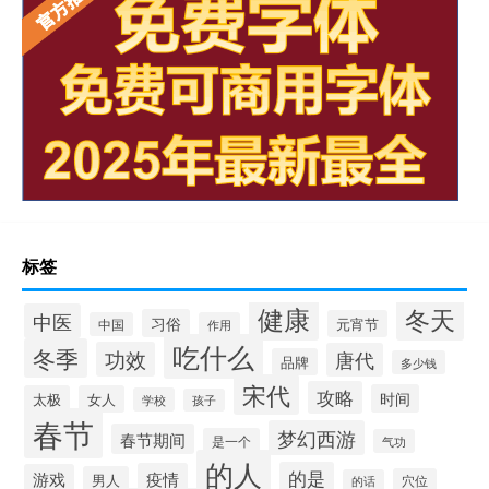
标签
健康
冬天
中医
习俗
元宵节
中国
作用
吃什么
冬季
功效
唐代
品牌
多少钱
宋代
攻略
时间
太极
女人
学校
孩子
春节
梦幻西游
春节期间
是一个
气功
的人
的是
疫情
游戏
男人
穴位
的话