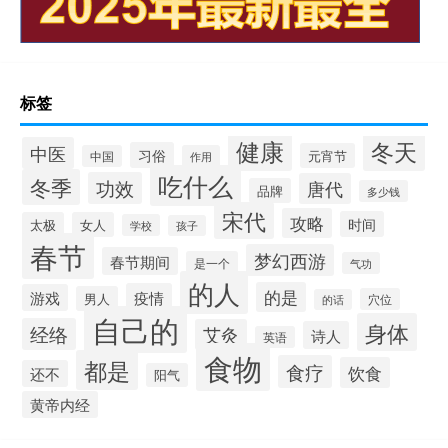
标签
健康
冬天
中医
习俗
元宵节
中国
作用
吃什么
冬季
功效
唐代
品牌
多少钱
宋代
攻略
时间
太极
女人
学校
孩子
春节
梦幻西游
春节期间
是一个
气功
的人
的是
疫情
游戏
男人
穴位
的话
自己的
身体
经络
艾灸
诗人
英语
食物
都是
食疗
饮食
还不
阳气
黄帝内经