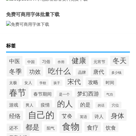
免费可商用字体批量下载
标签
健康
冬天
中医
习俗
元宵节
中国
作用
吃什么
冬季
功效
唐代
品牌
多少钱
宋代
攻略
时间
太极
女人
学校
孩子
春节
梦幻西游
春节期间
是一个
气功
的人
的是
疫情
游戏
男人
穴位
的话
自己的
身体
经络
艾灸
诗人
英语
食物
都是
食疗
饮食
还不
阳气