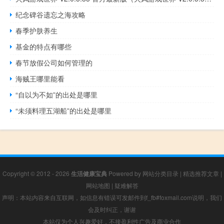
纪念碑谷遗忘之海攻略
春季护肤养生
基金的特点有哪些
春节放假公司如何管理的
海贼王哪里能看
“自以为不如”的出处是哪里
“未须料理五湖船”的出处是哪里
Copyright © 2012 - 2026
生活健康宝典
Powered by
网站分类目录
|
精选推荐文章
|
网站地图
|
疑难解答
声明：本站内容来自互联网，如信息有错误可发邮件到f_fb#foxmail.com说明，我们
会及时纠正，谢谢
本站仅为个人兴趣爱好，不接盈利性广告及商业合作