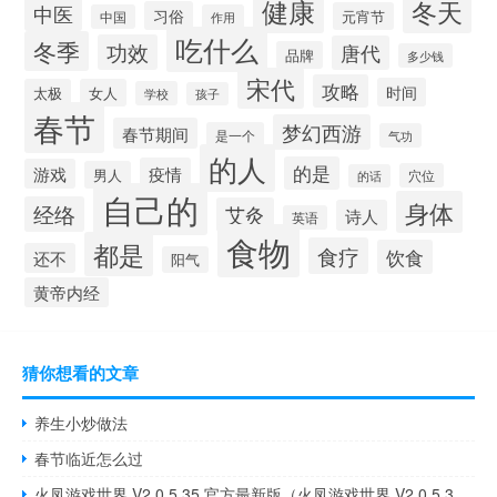
健康
冬天
中医
习俗
元宵节
中国
作用
吃什么
冬季
功效
唐代
品牌
多少钱
宋代
攻略
时间
太极
女人
学校
孩子
春节
梦幻西游
春节期间
是一个
气功
的人
的是
疫情
游戏
男人
穴位
的话
自己的
身体
经络
艾灸
诗人
英语
食物
都是
食疗
饮食
还不
阳气
黄帝内经
猜你想看的文章
养生小炒做法
春节临近怎么过
火凤游戏世界 V2.0.5.35 官方最新版（火凤游戏世界 V2.0.5.35 官方最新版功能简介）