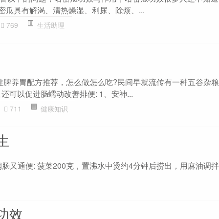
密瓜具有解渴、清热燥湿、利尿、除烦、...
769
生活助理
健脾养胃配方推荐，怎么做怎么吃?民间早就流传有一种五谷杂粮"
可以促进肠蠕动改善排便: 1、安神...
711
健康知识
生
又通便: 菠菜200克，置沸水中烫约4分钟后捞出，用麻油调
功效