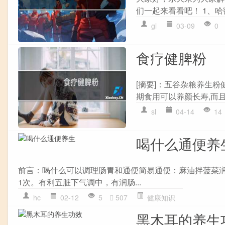
们一起来看看吧！ 1、哈
gl
03-09
0
食疗健脾粉
[摘要]：五谷杂粮养生粉
期食用可以养颜长寿,而且还
sl
04-14
14
喝什么通便养
前言：喝什么可以调理肠胃和通便简易通便：麻油拌菠菜润肠
1次。有利五脏下气调中，有润肠...
hc
02-12
5
507
健康知识
黑木耳的养生