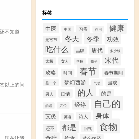
标签
健康
中医
习俗
中国
作用
还不知道，
冬天
冬季
功效
元宵节
吃什么
唐代
品牌
多少钱
宋代
太极
女人
学校
孩子
春节
攻略
春节期间
时间
梦幻西游
游戏
是一个
气功
答以上的问
的人
的是
疫情
男人
自己的
经络
穴位
的话
身体
艾灸
诗人
英语
食物
都是
还不
阳气
食疗
饮食
，现在让我
黄帝内经