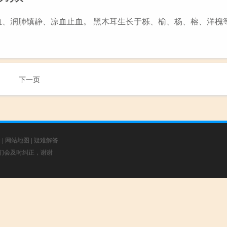
、润肺镇静、凉血止血。 黑木耳生长于栎、榆、杨、榕、洋槐
下一页
章
|
网站地图
|
疑难解答
，我们会及时纠正，谢谢