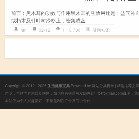
前言：黑木耳的功效与作用黑木耳的功效用途是：益气补血
或朽木及针叶树冷杉上，密集成丛...
hm
02-12
1
700
健康知识
Copyright © 2012 - 2026
生活健康宝典
Powered by
网站分类目录
|
精选推荐文
声明：本站内容来自互联网，如信息有错误可发邮件到f_fb#foxmail.com说明
本站仅为个人兴趣爱好，不接盈利性广告及商业合作