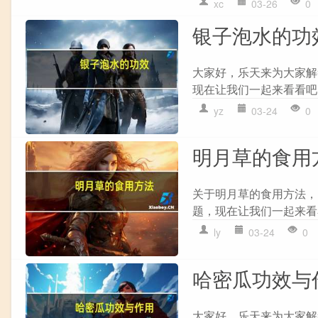
xc
03-26
0
银子泡水的功
大家好，乐天来为大家解
现在让我们一起来看看吧！
yz
03-24
0
明月草的食用
关于明月草的食用方法，
题，现在让我们一起来看看
ly
03-24
0
哈密瓜功效与
大家好，乐天来为大家解