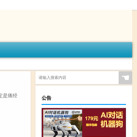
☚
定是痛经
公告